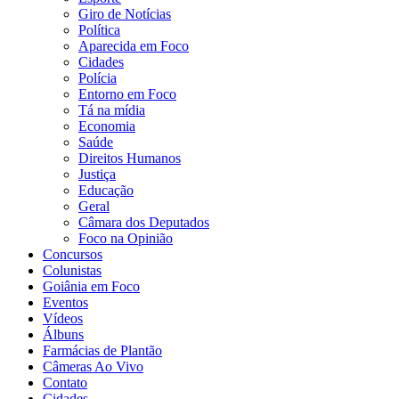
Giro de Notícias
Política
Aparecida em Foco
Cidades
Polícia
Entorno em Foco
Tá na mídia
Economia
Saúde
Direitos Humanos
Justiça
Educação
Geral
Câmara dos Deputados
Foco na Opinião
Concursos
Colunistas
Goiânia em Foco
Eventos
Vídeos
Álbuns
Farmácias de Plantão
Câmeras Ao Vivo
Contato
Cidades