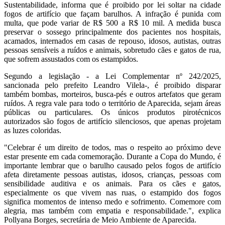
Sustentabilidade, informa que é proibido por lei soltar na cidade
fogos de artifício que façam barulhos. A infração é punida com
multa, que pode variar de R$ 500 a R$ 10 mil. A medida busca
preservar o sossego principalmente dos pacientes nos hospitais,
acamados, internados em casas de repouso, idosos, autistas, outras
pessoas sensíveis a ruídos e animais, sobretudo cães e gatos de rua,
que sofrem assustados com os estampidos.
Segundo a legislação - a Lei Complementar nº 242/2025,
sancionada pelo prefeito Leandro Vilela-, é proibido disparar
também bombas, morteiros, busca-pés e outros artefatos que geram
ruídos. A regra vale para todo o território de Aparecida, sejam áreas
públicas ou particulares. Os únicos produtos pirotécnicos
autorizados são fogos de artifício silenciosos, que apenas projetam
as luzes coloridas.
"Celebrar é um direito de todos, mas o respeito ao próximo deve
estar presente em cada comemoração. Durante a Copa do Mundo, é
importante lembrar que o barulho causado pelos fogos de artifício
afeta diretamente pessoas autistas, idosos, crianças, pessoas com
sensibilidade auditiva e os animais. Para os cães e gatos,
especialmente os que vivem nas ruas, o estampido dos fogos
significa momentos de intenso medo e sofrimento. Comemore com
alegria, mas também com empatia e responsabilidade.", explica
Pollyana Borges, secretária de Meio Ambiente de Aparecida.