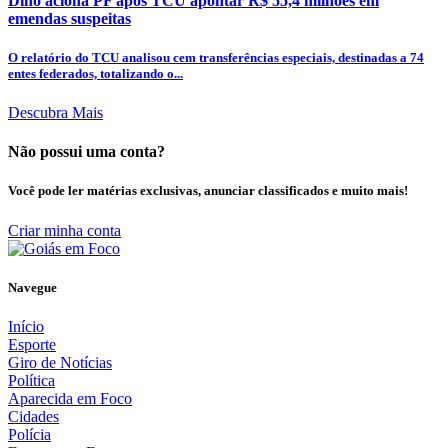
Dino aciona PF após TCU apontar R$ 55,4 milhões em
emendas suspeitas
O relatório do TCU analisou cem transferências especiais, destinadas a 74
entes federados, totalizando o...
Descubra Mais
Não possui uma conta?
Você pode ler matérias exclusivas, anunciar classificados e muito mais!
Criar minha conta
Navegue
Início
Esporte
Giro de Notícias
Política
Aparecida em Foco
Cidades
Polícia