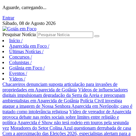
Aguarde, carregando...
Entrar
Sábado, 08 de Agosto 2026
Pesquisar Notícia
Início
/
Aparecida em Foco
/
Últimas Notícias
/
Concursos
/
Colunistas
/
Goiânia em Foco
/
Eventos
/
Vídeos
/
Chacareiros denunciam suposta articulação para invasões de
propriedades em Aparecida de Goiânia
Vídeos de influenciadores
digitais impulsionam degradação da Serra da Areia e preocupam
ambientalistas em Aparecida de Goiânia
Polícia Civil investiga
ataque a imagem de Nossa Senhora Aparecida em Nerópolis; caso é
tratado como intolerância religiosa
Vídeo de vereador de Aparecida
provoca debate nas redes sociais sobre limites entre religião e
política
Aparecida é Show não terá rodeio em touros pela segunda
vez
Moradores do Setor Colina Azul questionam derrubada de casa
Com a aproximação das Eleições 2026, especialistas alertam para a