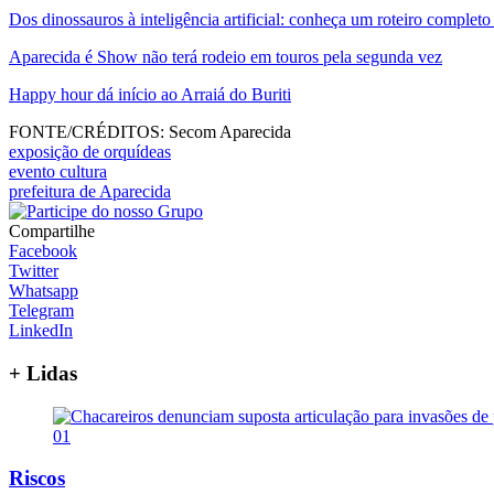
Dos dinossauros à inteligência artificial: conheça um roteiro complet
Aparecida é Show não terá rodeio em touros pela segunda vez
Happy hour dá início ao Arraiá do Buriti
FONTE/CRÉDITOS:
Secom Aparecida
exposição de orquídeas
evento cultura
prefeitura de Aparecida
Compartilhe
Facebook
Twitter
Whatsapp
Telegram
LinkedIn
+ Lidas
01
Riscos