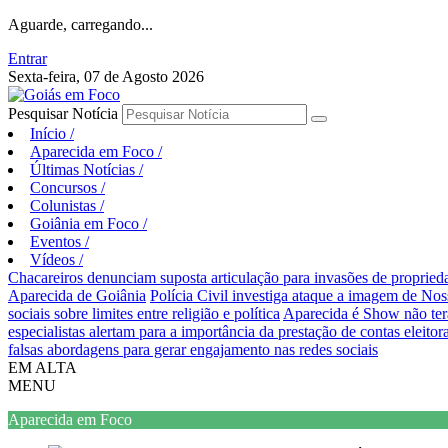
Aguarde, carregando...
Entrar
Sexta-feira, 07 de Agosto 2026
Pesquisar Notícia
Início
/
Aparecida em Foco
/
Últimas Notícias
/
Concursos
/
Colunistas
/
Goiânia em Foco
/
Eventos
/
Vídeos
/
Chacareiros denunciam suposta articulação para invasões de proprie
Aparecida de Goiânia
Polícia Civil investiga ataque a imagem de Nos
sociais sobre limites entre religião e política
Aparecida é Show não ter
especialistas alertam para a importância da prestação de contas eleitora
falsas abordagens para gerar engajamento nas redes sociais
EM ALTA
MENU
Aparecida em Foco