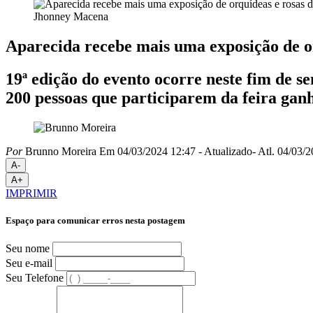
Jhonney Macena
Aparecida recebe mais uma exposição de or
19ª edição do evento ocorre neste fim de s
200 pessoas que participarem da feira ga
Por
Brunno Moreira
Em 04/03/2024 12:47
- Atualizado
- Atl.
04/03/2
A-
A+
IMPRIMIR
Espaço para comunicar erros nesta postagem
Seu nome
Seu e-mail
Seu Telefone