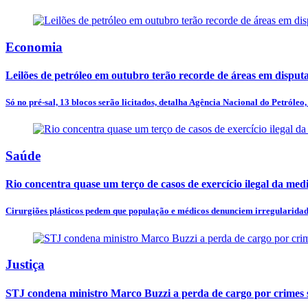
Economia
Leilões de petróleo em outubro terão recorde de áreas em disput
Só no pré-sal, 13 blocos serão licitados, detalha Agência Nacional do Petróleo, 
Saúde
Rio concentra quase um terço de casos de exercício ilegal da med
Cirurgiões plásticos pedem que população e médicos denunciem irregularidades
Justiça
STJ condena ministro Marco Buzzi a perda de cargo por crimes 