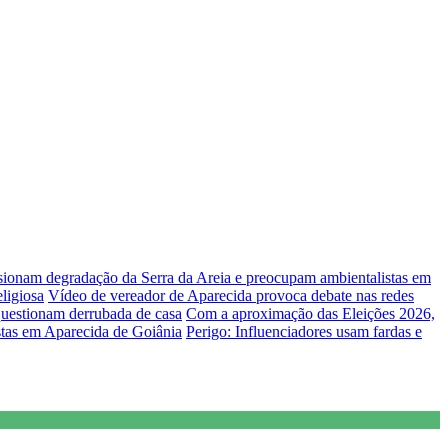
lsionam degradação da Serra da Areia e preocupam ambientalistas em
ligiosa
Vídeo de vereador de Aparecida provoca debate nas redes
uestionam derrubada de casa
Com a aproximação das Eleições 2026,
stas em Aparecida de Goiânia
Perigo: Influenciadores usam fardas e