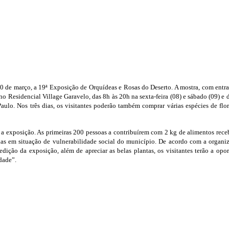
0 de março, a 19ª Exposição de Orquídeas e Rosas do Deserto. A mostra, com entra
no Residencial Village Garavelo, das 8h às 20h na sexta-feira (08) e sábado (09) e
ulo. Nos três dias, os visitantes poderão também comprar várias espécies de flore
 a exposição. As primeiras 200 pessoas a contribuírem com 2 kg de alimentos re
lias em situação de vulnerabilidade social do município.
De acordo com a organiz
ição da exposição, além de apreciar as belas plantas, os visitantes terão a opor
dade”.