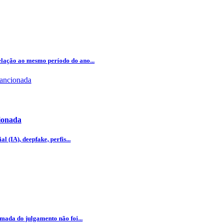
lação ao mesmo período do ano...
cionada
l (IA), deepfake, perfis...
omada do julgamento não foi...