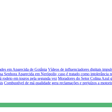
dades em Aparecida de Goiânia
Vídeos de influenciadores digitais impu
sa Senhora Aparecida em Nerópolis; caso é tratado como intolerância re
á rodeio em touros pela segunda vez
Moradores do Setor Colina Azul q
is
Combustível de má qualidade gera reclamações e prejuízos a motori