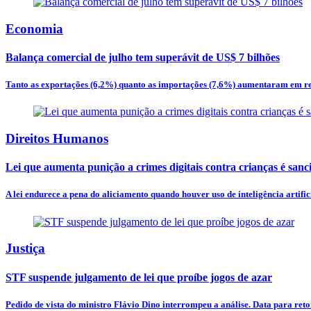
Economia
Balança comercial de julho tem superávit de US$ 7 bilhões
Tanto as exportações (6,2%) quanto as importações (7,6%) aumentaram em re
Direitos Humanos
Lei que aumenta punição a crimes digitais contra crianças é san
A lei endurece a pena do aliciamento quando houver uso de inteligência artificia
Justiça
STF suspende julgamento de lei que proíbe jogos de azar
Pedido de vista do ministro Flávio Dino interrompeu a análise. Data para ret