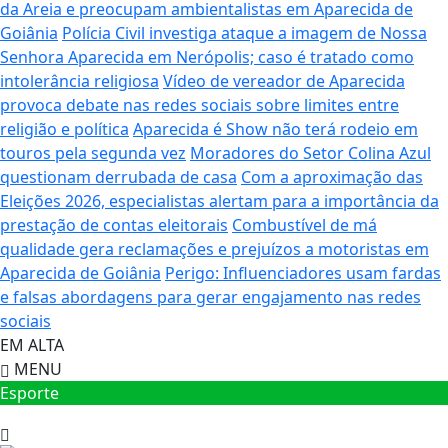
da Areia e preocupam ambientalistas em Aparecida de
Goiânia
Polícia Civil investiga ataque a imagem de Nossa
Senhora Aparecida em Nerópolis; caso é tratado como
intolerância religiosa
Vídeo de vereador de Aparecida
provoca debate nas redes sociais sobre limites entre
religião e política
Aparecida é Show não terá rodeio em
touros pela segunda vez
Moradores do Setor Colina Azul
questionam derrubada de casa
Com a aproximação das
Eleições 2026, especialistas alertam para a importância da
prestação de contas eleitorais
Combustível de má
qualidade gera reclamações e prejuízos a motoristas em
Aparecida de Goiânia
Perigo: Influenciadores usam fardas
e falsas abordagens para gerar engajamento nas redes
sociais
EM ALTA
MENU
Esporte