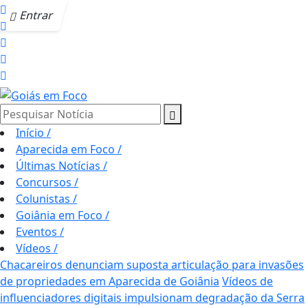
Entrar
Pesquisar Notícia
Início
/
Aparecida em Foco
/
Últimas Notícias
/
Concursos
/
Colunistas
/
Goiânia em Foco
/
Eventos
/
Vídeos
/
Chacareiros denunciam suposta articulação para invasões
de propriedades em Aparecida de Goiânia
Vídeos de
influenciadores digitais impulsionam degradação da Serra