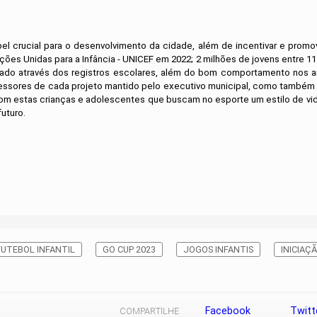
l crucial para o desenvolvimento da cidade, além de incentivar e promo
 Unidas para a Infância - UNICEF em 2022; 2 milhões de jovens entre 11 e
ado através dos registros escolares, além do bom comportamento nos 
fessores de cada projeto mantido pelo executivo municipal, como também pe
com estas crianças e adolescentes que buscam no esporte um estilo de vi
uturo.
FUTEBOL INFANTIL
GO CUP 2023
JOGOS INFANTIS
INICIAÇ
Facebook
Twitt
COMPARTILHE