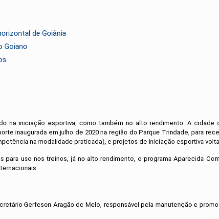
orizontal de Goiânia
co Goiano
os
do na iniciação esportiva, como também no alto rendimento. A cidade
sporte inaugurada em julho de 2020 na região do Parque Trindade, para re
etência na modalidade praticada), e projetos de iniciação esportiva volt
os para uso nos treinos, já no alto rendimento, o programa Aparecida Com
ternacionais.
cretário Gerfeson Aragão de Melo, responsável pela manutenção e promoç