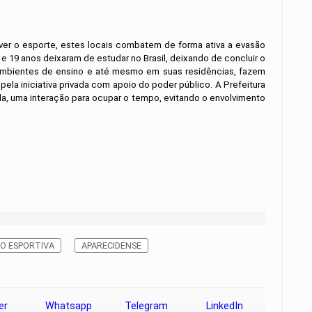
ver o esporte, estes locais combatem de forma ativa a evasão
 19 anos deixaram de estudar no Brasil, deixando de concluir o
ambientes de ensino e até mesmo em suas residências, fazem
la iniciativa privada com apoio do poder público. A Prefeitura
da, uma interação para ocupar o tempo, evitando o envolvimento
ÃO ESPORTIVA
APARECIDENSE
er
Whatsapp
Telegram
LinkedIn