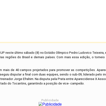
CUP neste último sábado (8) no Estádio Olímpico Pedro Ludovico Teixeira
árias regiões do Brasil e demais países. Com mais essa edição, o tornei
 mais de 40 campos projetados para promover as competições. Aparecida
eguiu disputar a final com duas equipes, sendo o sub-09, liderado pelo ins
treinador Jorge Efrahim. Na disputa pela Prata entre Aparecidense X Assoc
Estado do Tocantins, garantindo a posição de vice- campeão.
Publicidade