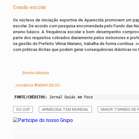
Evasão escolar:
Os núcleos de iniciação esportiva de Aparecida promovem um pape
escolar. De acordo com pesquisa encomendada pelo Fundo das Nações
ensino básico. A frequência escolar e bom desempenho comprov
parte dos requisitos cobrados diariamente pelos instrutores e pro
na gestão do Prefeito Vilmar Mariano, trabalha de forma contínua 
com práticas ilícitas que podem gerar consequências drásticas no f
Brunno Moreira
Jornalista ®0004120/GO
FONTE/CRÉDITOS:
Jornal Goiás em Foco
GO CUP
APARECIDA TEM MUNDIAL
MAIOR TORNEIO DE 