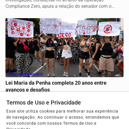
Compliance Zero, apura a relação do senador com o...
DIREITOS HUMANOS
Lei Maria da Penha completa 20 anos entre
avanços e desafios
Vinte anos após sua criação, a Lei Maria da Penha é
Termos de Uso e Privacidade
considerada um marco no enfrentamento à violência...
Esse site utiliza cookies para melhorar sua experiência
de navegação. Ao continuar o acesso, entendemos que
você concorda com nossos Termos de Uso e