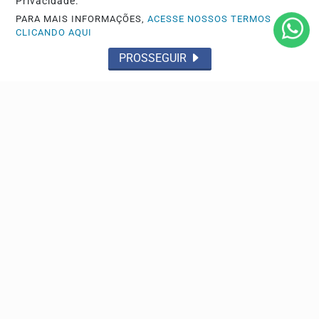
Privacidade.
PARA MAIS INFORMAÇÕES,
ACESSE NOSSOS TERMOS
CLICANDO AQUI
PROSSEGUIR
DIREITOS HUMANOS
Lei que aumenta punição a crimes digitais contra
crianças é sancionada
A lei endurece a pena do aliciamento quando houver uso
de inteligência artificial (IA), deepfake, perfis...
JUSTIÇA
STF suspende julgamento de lei que proíbe jogos
de azar