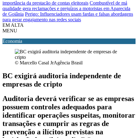
importância da prestação de contas eleitorais
Combustível de má
qualidade gera reclamações e prejuízos a motoristas em Aparecida
de Goiânia
Perigo: Influenciadores usam fardas e falsas abordagens
para gerar engajamento nas redes sociais
EM ALTA
MENU
Economia
© Marcello Casal JrAgência Brasil
BC exigirá auditoria independente de
empresas de cripto
Auditoria deverá verificar se as empresas
possuem controles adequados para
identificar operações suspeitas, monitorar
transações e cumprir as regras de
prevenção a ilícitos previstas na