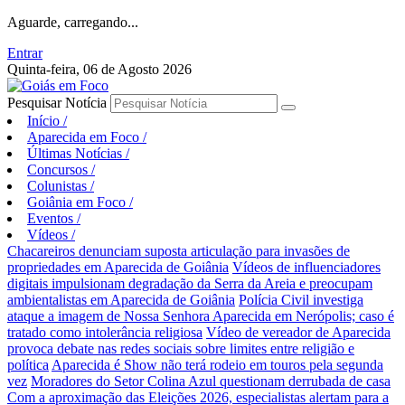
Aguarde, carregando...
Entrar
Quinta-feira, 06 de Agosto 2026
Pesquisar Notícia
Início
/
Aparecida em Foco
/
Últimas Notícias
/
Concursos
/
Colunistas
/
Goiânia em Foco
/
Eventos
/
Vídeos
/
Chacareiros denunciam suposta articulação para invasões de
propriedades em Aparecida de Goiânia
Vídeos de influenciadores
digitais impulsionam degradação da Serra da Areia e preocupam
ambientalistas em Aparecida de Goiânia
Polícia Civil investiga
ataque a imagem de Nossa Senhora Aparecida em Nerópolis; caso é
tratado como intolerância religiosa
Vídeo de vereador de Aparecida
provoca debate nas redes sociais sobre limites entre religião e
política
Aparecida é Show não terá rodeio em touros pela segunda
vez
Moradores do Setor Colina Azul questionam derrubada de casa
Com a aproximação das Eleições 2026, especialistas alertam para a