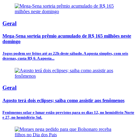
Geral
Mega-Sena sorteia prêmio acumulado de R$ 165 milhões neste
domingo
Jogos podem ser feitos até as 22h deste sábado. A aposta simples, com seis
dezenas, custa R$ 6. A aposta...
Geral
Agosto terá dois eclipses; saiba como assistir aos fenômenos
Fenômenos solar e lunar estão previstos para os dias 12, no hemisfério Norte
e 27, no hemisfério Sul.