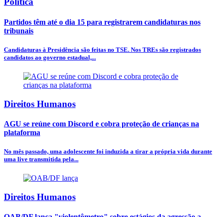
Política
Partidos têm até o dia 15 para registrarem candidaturas nos
tribunais
Candidaturas à Presidência são feitas no TSE. Nos TREs são registrados
candidatos ao governo estadual,...
Direitos Humanos
AGU se reúne com Discord e cobra proteção de crianças na
plataforma
No mês passado, uma adolescente foi induzida a tirar a própria vida durante
uma live transmitida pela...
Direitos Humanos
OAB/DF lança "violentômetro" sobre estágios da agressão a