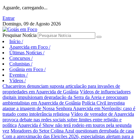
Aguarde, carregando...
Entrar
Domingo, 09 de Agosto 2026
Pesquisar Notícia
Início
/
Aparecida em Foco
/
Últimas Notícias
/
Concursos
/
Colunistas
/
Goiânia em Foco
/
Eventos
/
Vídeos
/
Chacareiros denunciam suposta articulação para invasões de
propriedades em Aparecida de Goiânia
Vídeos de influenciadores
digitais impulsionam degradação da Serra da Areia e preocupam
ambientalistas em Aparecida de Goiânia
Polícia Civil investiga
ataque a imagem de Nossa Senhora Aparecida em Nerópolis; caso é
tratado como intolerância religiosa
Vídeo de vereador de Aparecida
provoca debate nas redes sociais sobre limites entre religião e
política
Aparecida é Show não terá rodeio em touros pela segunda
vez
Moradores do Setor Colina Azul questionam derrubada de casa
Com a aproximação das Eleições 2026, especialistas alertam para a