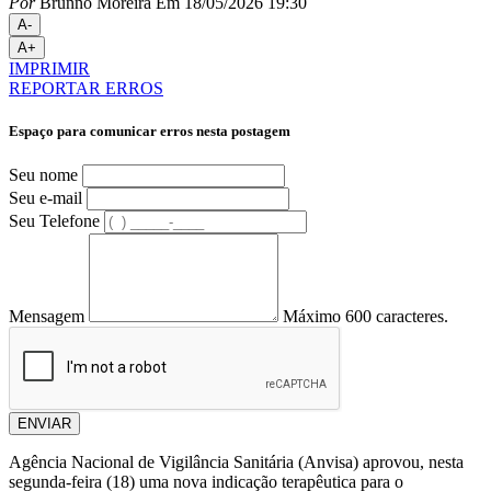
Por
Brunno Moreira
Em 18/05/2026 19:30
A-
A+
IMPRIMIR
REPORTAR ERROS
Espaço para comunicar erros nesta postagem
Seu nome
Seu e-mail
Seu Telefone
Mensagem
Máximo 600 caracteres.
ENVIAR
Agência Nacional de Vigilância Sanitária (Anvisa) aprovou, nesta
segunda-feira (18) uma nova indicação terapêutica para o