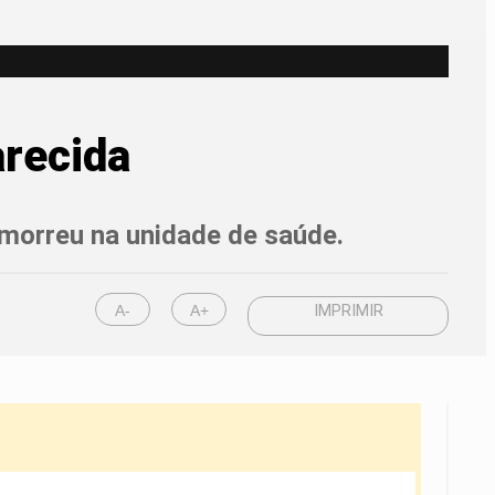
arecida
e morreu na unidade de saúde.
A-
A+
IMPRIMIR