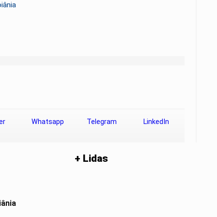
iânia
er
Whatsapp
Telegram
LinkedIn
+ Lidas
iânia