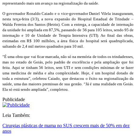
representando mais um avanço na regionalização da saúde.
O governador Ronaldo Caiado e o vice-governador Daniel Vilela inauguraram,
nesta terça-feira (3/3), a nova expansão do Hospital Estadual de Trindade –
Walda Ferreira dos Santos (Hetrin). Com a entrega, a capacidade de internação
da unidade foi ampliada em 87,5%, passando de 56 para 105 leitos, sendo 95 de
internação e 10 de Unidade de Terapia Intensiva (UTI). Ao final das obras,
estimadas em R$ 100 milhões, a área física do hospital será quadruplicada,
saltando de 2,4 mil metros quadrados para 10 mil.
“É uma obra que vai ficar marcada, não só na memória de todos os trindadenses,
mas no estado de Goiás, pelo padrão de excelência e pela ampliação que foi
feita. Aqui se tinham 56 leitos, sem UTI e sem condições mínimas de se fazer
uma medicina de média e alta complexidade. Hoje, é um hospital dotado de
toda a estrutura”, celebrou Caiado, que destacou o êxito na regionalização da
saúde, uma das maiores premissas de sua gestão. “Já é uma realidade em Goiás.
Ela só está sendo ampliada”, completou.
Publicidade
Leia Também:
Cirurgias plásticas de mama no SUS crescem mais de 50% em dez
anos