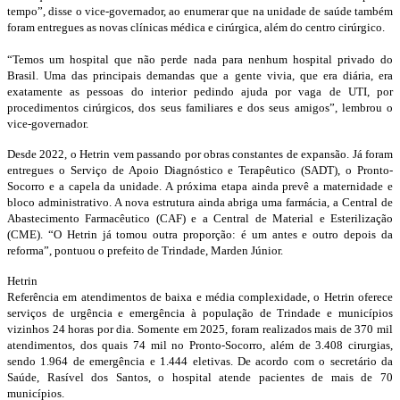
tempo”, disse o vice-governador, ao enumerar que na unidade de saúde também
foram entregues as novas clínicas médica e cirúrgica, além do centro cirúrgico.
“Temos um hospital que não perde nada para nenhum hospital privado do
Brasil. Uma das principais demandas que a gente vivia, que era diária, era
exatamente as pessoas do interior pedindo ajuda por vaga de UTI, por
procedimentos cirúrgicos, dos seus familiares e dos seus amigos”, lembrou o
vice-governador.
Desde 2022, o Hetrin vem passando por obras constantes de expansão. Já foram
entregues o Serviço de Apoio Diagnóstico e Terapêutico (SADT), o Pronto-
Socorro e a capela da unidade. A próxima etapa ainda prevê a maternidade e
bloco administrativo. A nova estrutura ainda abriga uma farmácia, a Central de
Abastecimento Farmacêutico (CAF) e a Central de Material e Esterilização
(CME). “O Hetrin já tomou outra proporção: é um antes e outro depois da
reforma”, pontuou o prefeito de Trindade, Marden Júnior.
Hetrin
Referência em atendimentos de baixa e média complexidade, o Hetrin oferece
serviços de urgência e emergência à população de Trindade e municípios
vizinhos 24 horas por dia. Somente em 2025, foram realizados mais de 370 mil
atendimentos, dos quais 74 mil no Pronto-Socorro, além de 3.408 cirurgias,
sendo 1.964 de emergência e 1.444 eletivas. De acordo com o secretário da
Saúde, Rasível dos Santos, o hospital atende pacientes de mais de 70
municípios.