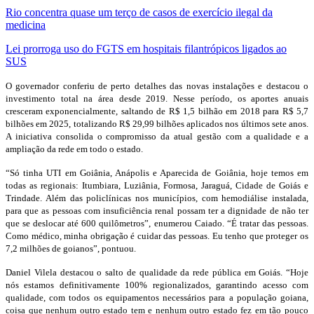
Rio concentra quase um terço de casos de exercício ilegal da
medicina
Lei prorroga uso do FGTS em hospitais filantrópicos ligados ao
SUS
O governador conferiu de perto detalhes das novas instalações e destacou o
investimento total na área desde 2019. Nesse período, os aportes anuais
cresceram exponencialmente, saltando de R$ 1,5 bilhão em 2018 para R$ 5,7
bilhões em 2025, totalizando R$ 29,99 bilhões aplicados nos últimos sete anos.
A iniciativa consolida o compromisso da atual gestão com a qualidade e a
ampliação da rede em todo o estado.
“Só tinha UTI em Goiânia, Anápolis e Aparecida de Goiânia, hoje temos em
todas as regionais: Itumbiara, Luziânia, Formosa, Jaraguá, Cidade de Goiás e
Trindade. Além das policlínicas nos municípios, com hemodiálise instalada,
para que as pessoas com insuficiência renal possam ter a dignidade de não ter
que se deslocar até 600 quilômetros”, enumerou Caiado. “É tratar das pessoas.
Como médico, minha obrigação é cuidar das pessoas. Eu tenho que proteger os
7,2 milhões de goianos”, pontuou.
Daniel Vilela destacou o salto de qualidade da rede pública em Goiás. “Hoje
nós estamos definitivamente 100% regionalizados, garantindo acesso com
qualidade, com todos os equipamentos necessários para a população goiana,
coisa que nenhum outro estado tem e nenhum outro estado fez em tão pouco