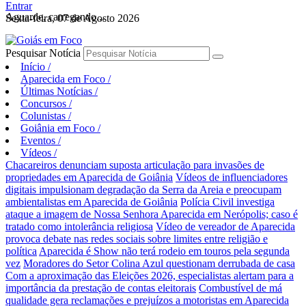
Entrar
Aguarde, carregando...
Sexta-feira, 07 de Agosto 2026
Pesquisar Notícia
Início
/
Aparecida em Foco
/
Últimas Notícias
/
Concursos
/
Colunistas
/
Goiânia em Foco
/
Eventos
/
Vídeos
/
Chacareiros denunciam suposta articulação para invasões de
propriedades em Aparecida de Goiânia
Vídeos de influenciadores
digitais impulsionam degradação da Serra da Areia e preocupam
ambientalistas em Aparecida de Goiânia
Polícia Civil investiga
ataque a imagem de Nossa Senhora Aparecida em Nerópolis; caso é
tratado como intolerância religiosa
Vídeo de vereador de Aparecida
provoca debate nas redes sociais sobre limites entre religião e
política
Aparecida é Show não terá rodeio em touros pela segunda
vez
Moradores do Setor Colina Azul questionam derrubada de casa
Com a aproximação das Eleições 2026, especialistas alertam para a
importância da prestação de contas eleitorais
Combustível de má
qualidade gera reclamações e prejuízos a motoristas em Aparecida