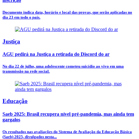
inscrição
Documento indica data, horário e local das provas, que serão aplicadas no
dia 23 em todo o país.
Justiça
AGU pedirá na Justiça a retirada do Discord do ar
No dia 22 de julho, uma adolescente cometeu suicídio ao vivo em uma
transmissão na rede social.
Educação
Saeb 2025: Brasil recupera nível pré-pandemia, mas ainda tem
gargalos
Os resultados nas avaliações do Sistema de Avaliação da Educação Básica
(Saeb) 2025, divulgados nesta...