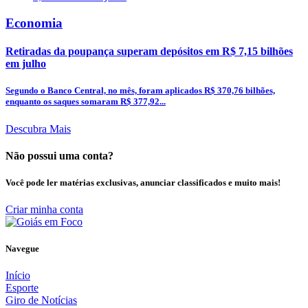
Economia
Retiradas da poupança superam depósitos em R$ 7,15 bilhões
em julho
Segundo o Banco Central, no mês, foram aplicados R$ 370,76 bilhões,
enquanto os saques somaram R$ 377,92...
Descubra Mais
Não possui uma conta?
Você pode ler matérias exclusivas, anunciar classificados e muito mais!
Criar minha conta
Navegue
Início
Esporte
Giro de Notícias