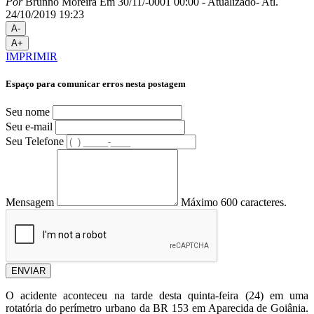
Por
Brunno Moreira
Em 30/11/-0001 00:00
- Atualizado
- Atl.
24/10/2019 19:23
A-
A+
IMPRIMIR
Espaço para comunicar erros nesta postagem
Seu nome
Seu e-mail
Seu Telefone
Mensagem
Máximo 600 caracteres.
ENVIAR
O acidente aconteceu na tarde desta quinta-feira (24) em uma
rotatória do perímetro urbano da BR 153 em Aparecida de Goiânia.