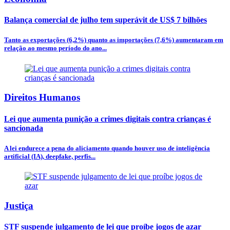
Balança comercial de julho tem superávit de US$ 7 bilhões
Tanto as exportações (6,2%) quanto as importações (7,6%) aumentaram em
relação ao mesmo período do ano...
Direitos Humanos
Lei que aumenta punição a crimes digitais contra crianças é
sancionada
A lei endurece a pena do aliciamento quando houver uso de inteligência
artificial (IA), deepfake, perfis...
Justiça
STF suspende julgamento de lei que proíbe jogos de azar