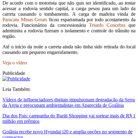
De acordo com o motorista que não quis ser identificado, ao tentar
acessar a rodovia sentido capital, a carga pesou para um lado da
carreta causando o tombamento. A carga de madeira vinda de
Paracatu Minas Gerais
ficou esparramada por todo acostamento da
rodovia. Funcionários da concessionária
Triunfo Concebra
que
administra a rodovia fizeram o isolamento e controle do trânsito na
região.
Até o início da noite a carreta ainda não tinha sido retirada do local
causando um pequeno engarrafamento.
Veja o vídeo
Publicidade
Leia Também:
Vídeos de influenciadores digitais impulsionam degradação da Serra
da Areia e preocupam ambientalistas em Aparecida de Goiânia
Dia dos Pais: campanha do Buriti Shopping vai sortear mais de R$ 1
milhão em prêmios
Goiânia recebe novo Hyundai i20 e amplia opções no segmento de
compactos