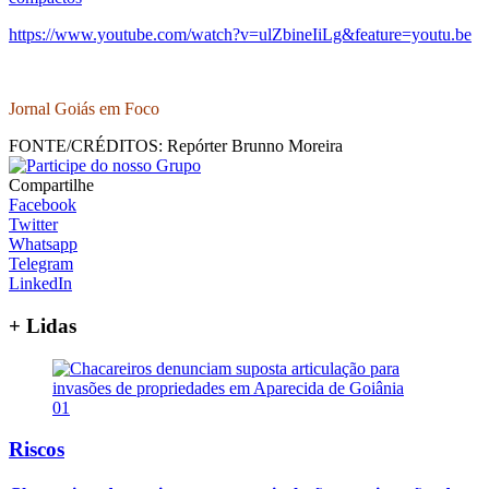
https://www.youtube.com/watch?v=ulZbineIiLg&feature=youtu.be
Jornal Goiás em Foco
FONTE/CRÉDITOS:
Repórter Brunno Moreira
Compartilhe
Facebook
Twitter
Whatsapp
Telegram
LinkedIn
+ Lidas
01
Riscos