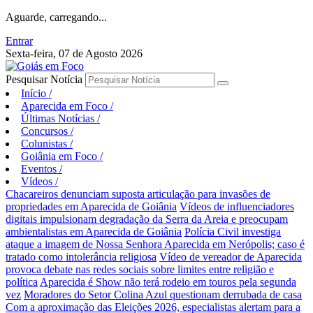
Aguarde, carregando...
Entrar
Sexta-feira, 07 de Agosto 2026
Pesquisar Notícia
Início
/
Aparecida em Foco
/
Últimas Notícias
/
Concursos
/
Colunistas
/
Goiânia em Foco
/
Eventos
/
Vídeos
/
Chacareiros denunciam suposta articulação para invasões de
propriedades em Aparecida de Goiânia
Vídeos de influenciadores
digitais impulsionam degradação da Serra da Areia e preocupam
ambientalistas em Aparecida de Goiânia
Polícia Civil investiga
ataque a imagem de Nossa Senhora Aparecida em Nerópolis; caso é
tratado como intolerância religiosa
Vídeo de vereador de Aparecida
provoca debate nas redes sociais sobre limites entre religião e
política
Aparecida é Show não terá rodeio em touros pela segunda
vez
Moradores do Setor Colina Azul questionam derrubada de casa
Com a aproximação das Eleições 2026, especialistas alertam para a