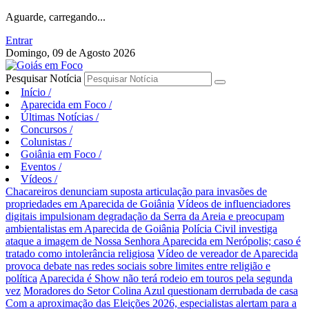
Aguarde, carregando...
Entrar
Domingo, 09 de Agosto 2026
Pesquisar Notícia
Início
/
Aparecida em Foco
/
Últimas Notícias
/
Concursos
/
Colunistas
/
Goiânia em Foco
/
Eventos
/
Vídeos
/
Chacareiros denunciam suposta articulação para invasões de
propriedades em Aparecida de Goiânia
Vídeos de influenciadores
digitais impulsionam degradação da Serra da Areia e preocupam
ambientalistas em Aparecida de Goiânia
Polícia Civil investiga
ataque a imagem de Nossa Senhora Aparecida em Nerópolis; caso é
tratado como intolerância religiosa
Vídeo de vereador de Aparecida
provoca debate nas redes sociais sobre limites entre religião e
política
Aparecida é Show não terá rodeio em touros pela segunda
vez
Moradores do Setor Colina Azul questionam derrubada de casa
Com a aproximação das Eleições 2026, especialistas alertam para a