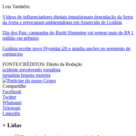
Leia Também:
Vídeos de influenciadores digitais impulsionam degradação da Serra
da Areia e preocupam ambientalistas em Aparecida de Goiânia
Dia dos Pais: campanha do Buriti Shopping vai sortear mais de R$ 1
milhão em prêmios
Goiânia recebe novo Hyundai i20 e amplia opções no segmento de
compactos
FONTE/CRÉDITOS:
Direto da Redação
acidente envolvendo jornalista
jornalista brunno moreira
Compartilhe
Facebook
Twitter
Whatsapp
Telegram
LinkedIn
+ Lidas