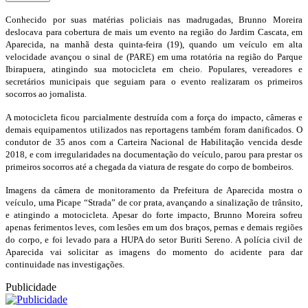
Conhecido por suas matérias policiais nas madrugadas, Brunno Moreira
deslocava para cobertura de mais um evento na região do Jardim Cascata, em
Aparecida, na manhã desta quinta-feira (19), quando um veículo em alta
velocidade avançou o sinal de (PARE) em uma rotatória na região do Parque
Ibirapuera, atingindo sua motocicleta em cheio. Populares, vereadores e
secretários municipais que seguiam para o evento realizaram os primeiros
socorros ao jornalista.
A motocicleta ficou parcialmente destruída com a força do impacto, câmeras e
demais equipamentos utilizados nas reportagens também foram danificados. O
condutor de 35 anos com a Carteira Nacional de Habilitação vencida desde
2018, e com irregularidades na documentação do veículo, parou para prestar os
primeiros socorros até a chegada da viatura de resgate do corpo de bombeiros.
Imagens da câmera de monitoramento da Prefeitura de Aparecida mostra o
veículo, uma Picape “Strada” de cor prata, avançando a sinalização de trânsito,
e atingindo a motocicleta. Apesar do forte impacto, Brunno Moreira sofreu
apenas ferimentos leves, com lesões em um dos braços, pernas e demais regiões
do corpo, e foi levado para a HUPA do setor Buriti Sereno. A polícia civil de
Aparecida vai solicitar as imagens do momento do acidente para dar
continuidade nas investigações.
Publicidade