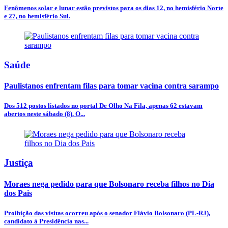
Fenômenos solar e lunar estão previstos para os dias 12, no hemisfério Norte
e 27, no hemisfério Sul.
Saúde
Paulistanos enfrentam filas para tomar vacina contra sarampo
Dos 512 postos listados no portal De Olho Na Fila, apenas 62 estavam
abertos neste sábado (8). O...
Justiça
Moraes nega pedido para que Bolsonaro receba filhos no Dia
dos Pais
Proibição das visitas ocorreu após o senador Flávio Bolsonaro (PL-RJ),
candidato à Presidência nas...