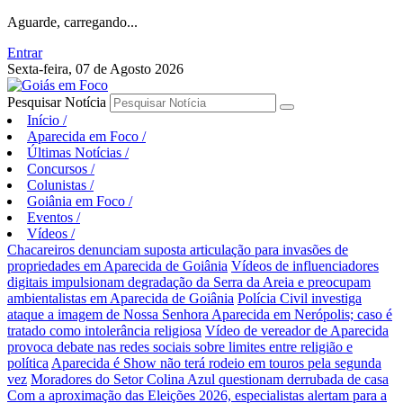
Aguarde, carregando...
Entrar
Sexta-feira, 07 de Agosto 2026
Pesquisar Notícia
Início
/
Aparecida em Foco
/
Últimas Notícias
/
Concursos
/
Colunistas
/
Goiânia em Foco
/
Eventos
/
Vídeos
/
Chacareiros denunciam suposta articulação para invasões de
propriedades em Aparecida de Goiânia
Vídeos de influenciadores
digitais impulsionam degradação da Serra da Areia e preocupam
ambientalistas em Aparecida de Goiânia
Polícia Civil investiga
ataque a imagem de Nossa Senhora Aparecida em Nerópolis; caso é
tratado como intolerância religiosa
Vídeo de vereador de Aparecida
provoca debate nas redes sociais sobre limites entre religião e
política
Aparecida é Show não terá rodeio em touros pela segunda
vez
Moradores do Setor Colina Azul questionam derrubada de casa
Com a aproximação das Eleições 2026, especialistas alertam para a