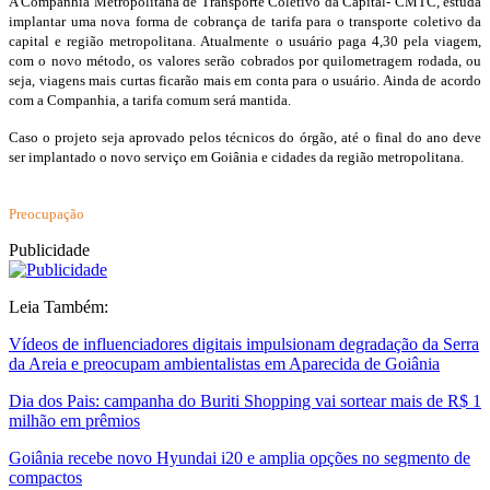
A Companhia Metropolitana de Transporte Coletivo da Capital- CMTC, estuda
implantar uma nova forma de cobrança de tarifa para o transporte coletivo da
capital e região metropolitana. Atualmente o usuário paga 4,30 pela viagem,
com o novo método, os valores serão cobrados por quilometragem rodada, ou
seja, viagens mais curtas ficarão mais em conta para o usuário. Ainda de acordo
com a Companhia, a tarifa comum será mantida.
Caso o projeto seja aprovado pelos técnicos do órgão, até o final do ano deve
ser implantado o novo serviço em Goiânia e cidades da região metropolitana.
Preocupação
Publicidade
Leia Também:
Vídeos de influenciadores digitais impulsionam degradação da Serra
da Areia e preocupam ambientalistas em Aparecida de Goiânia
Dia dos Pais: campanha do Buriti Shopping vai sortear mais de R$ 1
milhão em prêmios
Goiânia recebe novo Hyundai i20 e amplia opções no segmento de
compactos