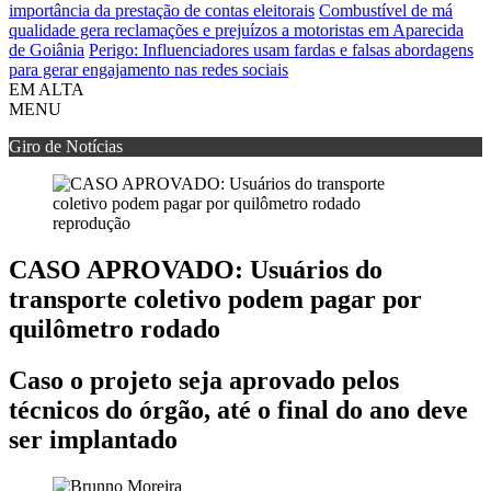
importância da prestação de contas eleitorais
Combustível de má
qualidade gera reclamações e prejuízos a motoristas em Aparecida
de Goiânia
Perigo: Influenciadores usam fardas e falsas abordagens
para gerar engajamento nas redes sociais
EM ALTA
MENU
Giro de Notícias
reprodução
CASO APROVADO: Usuários do
transporte coletivo podem pagar por
quilômetro rodado
Caso o projeto seja aprovado pelos
técnicos do órgão, até o final do ano deve
ser implantado