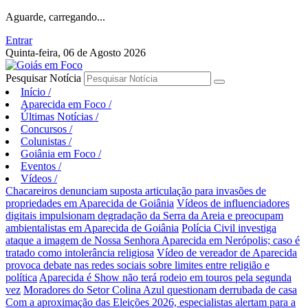
Aguarde, carregando...
Entrar
Quinta-feira, 06 de Agosto 2026
Pesquisar Notícia
Início
/
Aparecida em Foco
/
Últimas Notícias
/
Concursos
/
Colunistas
/
Goiânia em Foco
/
Eventos
/
Vídeos
/
Chacareiros denunciam suposta articulação para invasões de
propriedades em Aparecida de Goiânia
Vídeos de influenciadores
digitais impulsionam degradação da Serra da Areia e preocupam
ambientalistas em Aparecida de Goiânia
Polícia Civil investiga
ataque a imagem de Nossa Senhora Aparecida em Nerópolis; caso é
tratado como intolerância religiosa
Vídeo de vereador de Aparecida
provoca debate nas redes sociais sobre limites entre religião e
política
Aparecida é Show não terá rodeio em touros pela segunda
vez
Moradores do Setor Colina Azul questionam derrubada de casa
Com a aproximação das Eleições 2026, especialistas alertam para a