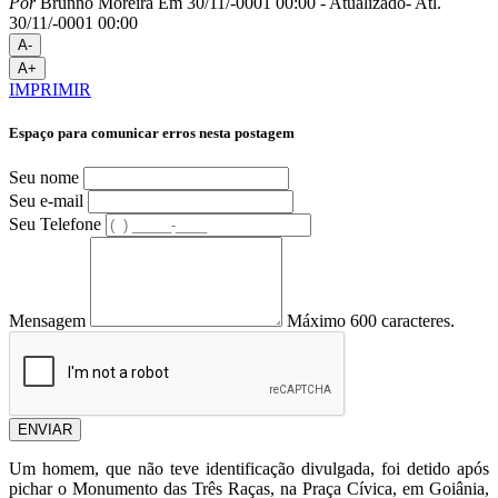
Por
Brunno Moreira
Em 30/11/-0001 00:00
- Atualizado
- Atl.
30/11/-0001 00:00
A-
A+
IMPRIMIR
Espaço para comunicar erros nesta postagem
Seu nome
Seu e-mail
Seu Telefone
Mensagem
Máximo 600 caracteres.
ENVIAR
Um homem, que não teve identificação divulgada, foi detido após
pichar o Monumento das Três Raças, na Praça Cívica, em Goiânia,