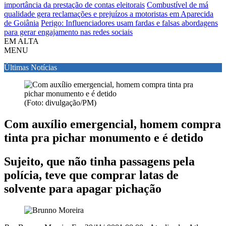
importância da prestação de contas eleitorais
Combustível de má
qualidade gera reclamações e prejuízos a motoristas em Aparecida
de Goiânia
Perigo: Influenciadores usam fardas e falsas abordagens
para gerar engajamento nas redes sociais
EM ALTA
MENU
Últimas Notícias
(Foto: divulgação/PM)
Com auxílio emergencial, homem compra
tinta pra pichar monumento e é detido
Sujeito, que não tinha passagens pela
polícia, teve que comprar latas de
solvente para apagar pichação