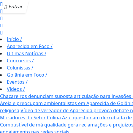
Entrar
Início
/
Aparecida em Foco
/
Últimas Notícias
/
Concursos
/
Colunistas
/
Goiânia em Foco
/
Eventos
/
Vídeos
/
Chacareiros denunciam suposta articulação para invasões
Areia e preocupam ambientalistas em Aparecida de Goiâni
religiosa
Vídeo de vereador de Aparecida provoca debate nas 
Moradores do Setor Colina Azul questionam derrubada de
Combustível de má qualidade gera reclamações e prejuízos
engajamento nas redes sociais