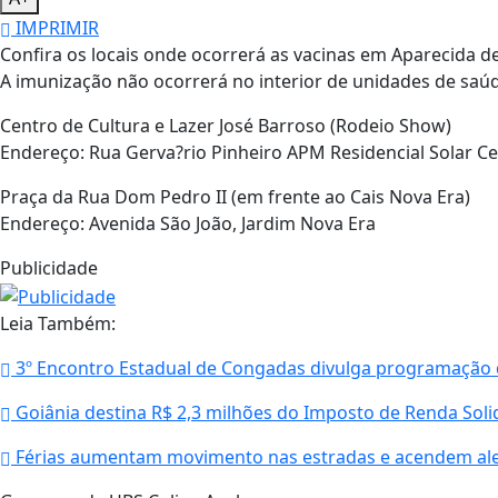
IMPRIMIR
Confira os locais onde ocorrerá as vacinas em Aparecida de
A imunização não ocorrerá no interior de unidades de saú
Centro de Cultura e Lazer José Barroso (Rodeio Show)
Endereço: Rua Gerva?rio Pinheiro APM Residencial Solar Ce
Praça da Rua Dom Pedro II (em frente ao Cais Nova Era)
Endereço: Avenida São João, Jardim Nova Era
Publicidade
Leia Também:
3º Encontro Estadual de Congadas divulga programação d
Goiânia destina R$ 2,3 milhões do Imposto de Renda Solid
Férias aumentam movimento nas estradas e acendem al