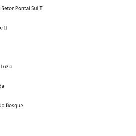
Setor Pontal Sul II
 II
 Luzia
da
 do Bosque