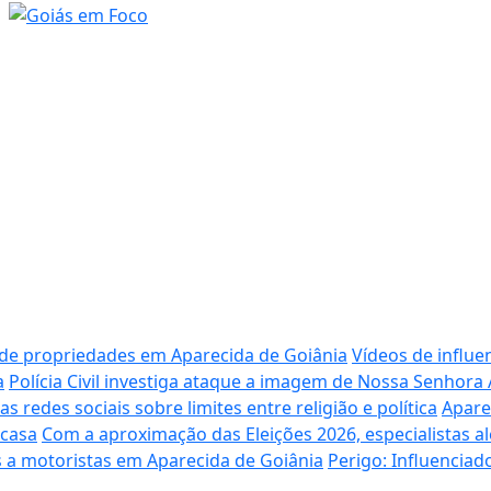
 de propriedades em Aparecida de Goiânia
Vídeos de influe
a
Polícia Civil investiga ataque a imagem de Nossa Senhora
redes sociais sobre limites entre religião e política
Apare
 casa
Com a aproximação das Eleições 2026, especialistas al
 a motoristas em Aparecida de Goiânia
Perigo: Influencia