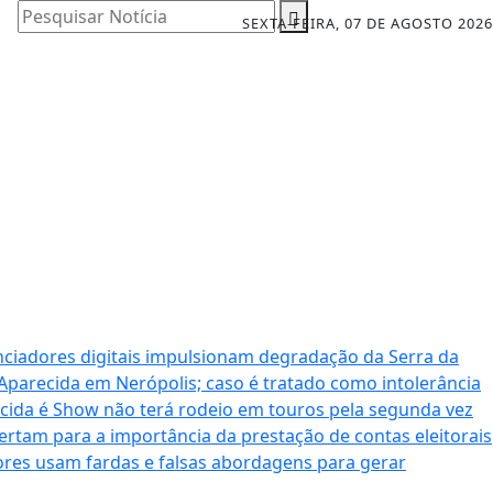
Pesquisar Notícia
SEXTA-FEIRA, 07 DE AGOSTO 2026
nciadores digitais impulsionam degradação da Serra da
 Aparecida em Nerópolis; caso é tratado como intolerância
cida é Show não terá rodeio em touros pela segunda vez
ertam para a importância da prestação de contas eleitorais
dores usam fardas e falsas abordagens para gerar