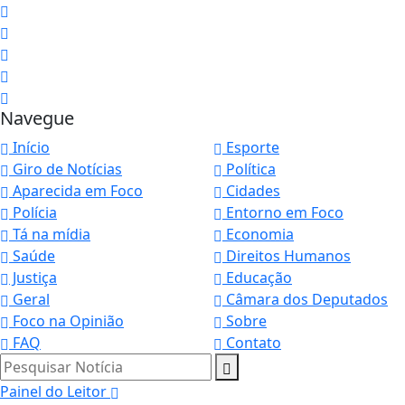
Navegue
Início
Esporte
Giro de Notícias
Política
Aparecida em Foco
Cidades
Polícia
Entorno em Foco
Tá na mídia
Economia
Saúde
Direitos Humanos
Justiça
Educação
Geral
Câmara dos Deputados
Foco na Opinião
Sobre
FAQ
Contato
Pesquisar Notícia
Painel do Leitor