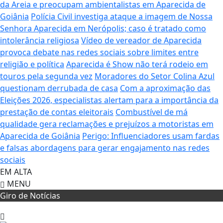
da Areia e preocupam ambientalistas em Aparecida de
Goiânia
Polícia Civil investiga ataque a imagem de Nossa
Senhora Aparecida em Nerópolis; caso é tratado como
intolerância religiosa
Vídeo de vereador de Aparecida
provoca debate nas redes sociais sobre limites entre
religião e política
Aparecida é Show não terá rodeio em
touros pela segunda vez
Moradores do Setor Colina Azul
questionam derrubada de casa
Com a aproximação das
Eleições 2026, especialistas alertam para a importância da
prestação de contas eleitorais
Combustível de má
qualidade gera reclamações e prejuízos a motoristas em
Aparecida de Goiânia
Perigo: Influenciadores usam fardas
e falsas abordagens para gerar engajamento nas redes
sociais
EM ALTA
MENU
Giro de Notícias