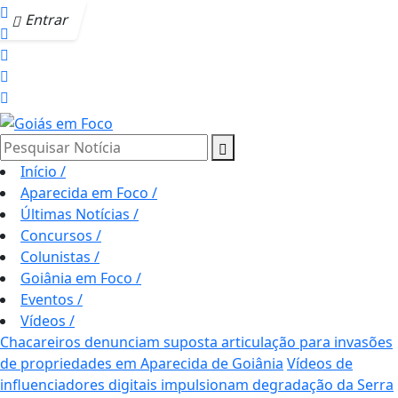
Entrar
Pesquisar Notícia
Início
/
Aparecida em Foco
/
Últimas Notícias
/
Concursos
/
Colunistas
/
Goiânia em Foco
/
Eventos
/
Vídeos
/
Chacareiros denunciam suposta articulação para invasões
de propriedades em Aparecida de Goiânia
Vídeos de
influenciadores digitais impulsionam degradação da Serra