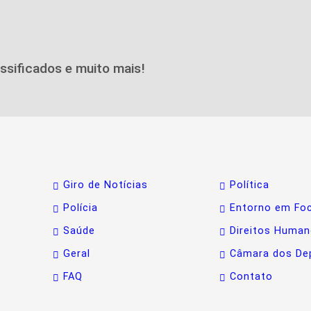
assificados e muito mais!
Giro de Notícias
Política
Polícia
Entorno em Fo
Saúde
Direitos Huma
Geral
Câmara dos De
FAQ
Contato
periência de navegação. Ao continuar o acesso, entende