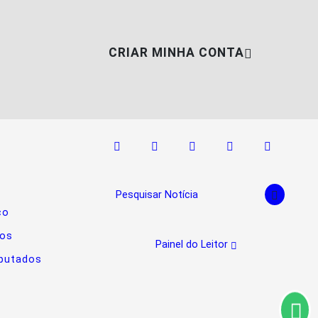
CRIAR MINHA CONTA
Pesquisar Notícia
co
nos
Painel do Leitor
putados
mos que você concorda
PROSSEGUIR