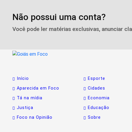
Não possui uma conta?
Você pode ler matérias exclusivas, anunciar cl
Início
Esporte
Aparecida em Foco
Cidades
Tá na mídia
Economia
Justiça
Educação
Termos de Uso e Privacidade
Foco na Opinião
Sobre
Esse site utiliza cookies para melhorar sua ex