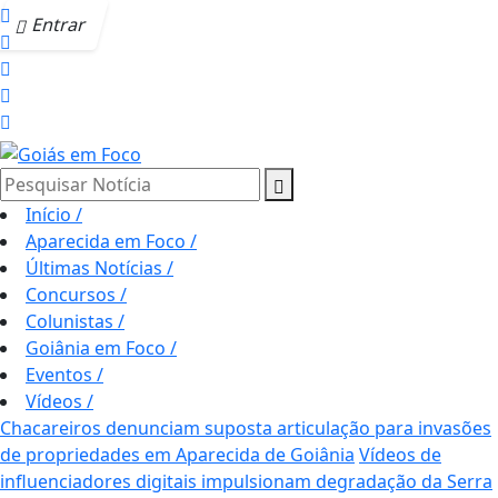
Entrar
Pesquisar Notícia
Início
/
Aparecida em Foco
/
Últimas Notícias
/
Concursos
/
Colunistas
/
Goiânia em Foco
/
Eventos
/
Vídeos
/
Chacareiros denunciam suposta articulação para invasões
de propriedades em Aparecida de Goiânia
Vídeos de
influenciadores digitais impulsionam degradação da Serra