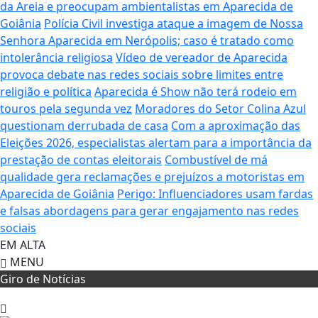
da Areia e preocupam ambientalistas em Aparecida de
Goiânia
Polícia Civil investiga ataque a imagem de Nossa
Senhora Aparecida em Nerópolis; caso é tratado como
intolerância religiosa
Vídeo de vereador de Aparecida
provoca debate nas redes sociais sobre limites entre
religião e política
Aparecida é Show não terá rodeio em
touros pela segunda vez
Moradores do Setor Colina Azul
questionam derrubada de casa
Com a aproximação das
Eleições 2026, especialistas alertam para a importância da
prestação de contas eleitorais
Combustível de má
qualidade gera reclamações e prejuízos a motoristas em
Aparecida de Goiânia
Perigo: Influenciadores usam fardas
e falsas abordagens para gerar engajamento nas redes
sociais
EM ALTA
MENU
Giro de Notícias