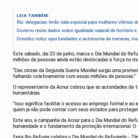
LEIA TAMBÉM:
Rio: delegacias terão sala especial para mulheres vítimas de
Governo reúne dados sobre igualdade salarial de homens e
Gravidez reduz oportunidades e autonomia de meninas, mo
Este sábado, dia 20 de junho, marca o Dia Mundial do Refu
milhões de pessoas ainda estão deslocadas à força no mu
“Das cinzas da Segunda Guerra Mundial surgiu uma promess
falhando coletivamente com essas milhões de pessoas.”
O representante da Acnur cobrou que as autoridades de 
humanitárias.
“Isso significa facilitar o acesso ao emprego formal e ao
quem já não pode contar com seus estados para proteger 
Este ano, a campanha da Acnur para o Dia Mundial do Ref
humanidade e o fundamento da proteção internacional. O l
Feira Rio Refugia celebra o Dia Mundial do Refugiado - Tâ