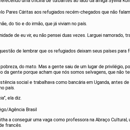
ferecendo uma oficina de turbantes ao lado da amiga Sylivia Ko
lo Pares Cáritas aos refugiados recém-chegados que não falam 
, do tio e do irmão, que já viviam no país.
dade de eu vir, eu não pensei duas vezes. Larguei namorado, trab
estão de lembrar que os refugiados deixam seus países para fu
breza, do mato. Mas a gente saiu de um lugar de privilégio, porq
o da gente porque acham que nós somos selvagens, que não t
istência social e trabalhava como bancária em Uganda, antes de v
no país.
”, ela diz.
Rêgo/Agência Brasil
Anitha a conseguir uma vaga como professora na Abraço Cultural,
 de francês.