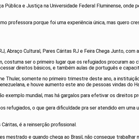
Pública e Justiça na Universidade Federal Fluminense, onde pe
omo professora porque foi uma experiência única, mas quero cre
 RJ, Abraço Cultural, Pares Cáritas RJ e Feira Chega Junto, com
m, costuma ser o primeiro lugar que os refugiados procuram ao 
acessar direitos básicos, e também aulas de português e capacit
e Thuler, somente no primeiro trimestre deste ano, a instituição
enezuelana, e houve aumento este ano de pessoas vindas do Hait
são exemplo mundial, mas há gargalos para efetivar os direitos pr
s refugiados, o que gera dificuldade pra ser atendido em uma u
áritas, é a reinserção profissional.
es mestrado e quando chega ao Brasil, não consegue trabalhar n