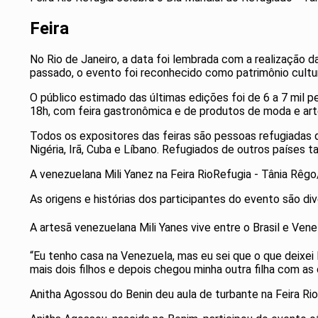
Feira
No Rio de Janeiro, a data foi lembrada com a realização d
passado, o evento foi reconhecido como patrimônio cultur
O público estimado das últimas edições foi de 6 a 7 mil 
18h, com feira gastronômica e de produtos de moda e art
Todos os expositores das feiras são pessoas refugiadas qu
Nigéria, Irã, Cuba e Líbano. Refugiados de outros países
A venezuelana Mili Yanez na Feira RioRefugia - Tânia Rêgo
As origens e histórias dos participantes do evento são di
A artesã venezuelana Mili Yanes vive entre o Brasil e Ve
“Eu tenho casa na Venezuela, mas eu sei que o que deixe
mais dois filhos e depois chegou minha outra filha com as c
Anitha Agossou do Benin deu aula de turbante na Feira Ri