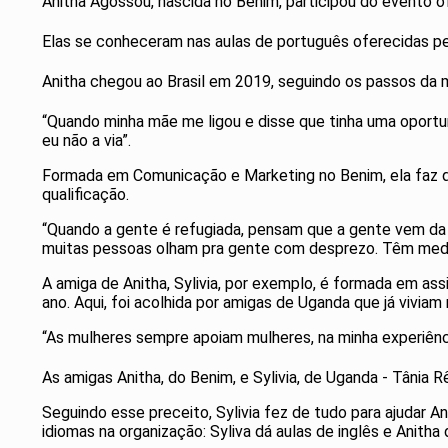
Anitha Agossou, nascida no Benim, participou do evento o
Elas se conheceram nas aulas de português oferecidas pe
Anitha chegou ao Brasil em 2019, seguindo os passos da mãe
“Quando minha mãe me ligou e disse que tinha uma oportuni
eu não a via”.
Formada em Comunicação e Marketing no Benim, ela faz qu
qualificação.
“Quando a gente é refugiada, pensam que a gente vem da po
muitas pessoas olham pra gente com desprezo. Têm med
A amiga de Anitha, Sylivia, por exemplo, é formada em ass
ano. Aqui, foi acolhida por amigas de Uganda que já viviam 
“As mulheres sempre apoiam mulheres, na minha experiência
As amigas Anitha, do Benim, e Sylivia, de Uganda - Tânia 
Seguindo esse preceito, Sylivia fez de tudo para ajudar 
idiomas na organização: Syliva dá aulas de inglês e Anitha