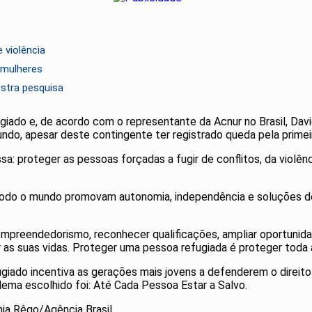
 violência
 mulheres
stra pesquisa
giado e, de acordo com o representante da Acnur no Brasil, David
ndo, apesar deste contingente ter registrado queda pela prime
a: proteger as pessoas forçadas a fugir de conflitos, da violên
todo o mundo promovam autonomia, independência e soluções de
 empreendedorismo, reconhecer qualificações, ampliar oportunida
as suas vidas. Proteger uma pessoa refugiada é proteger toda 
ugiado incentiva as gerações mais jovens a defenderem o direi
ema escolhido foi: Até Cada Pessoa Estar a Salvo.
nia Rêgo/Agência Brasil