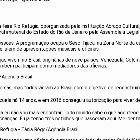
a feira Rio Refugia, coorganizada pela instituição Abraço Cultu
al imaterial do Estado do Rio de Janeiro pela Assembleia Legisl
pessoas. A programação ocupa o Sesc Tijuca, na Zona Norte da ca
e, além de apresentações musicais e oficinas.
e vivem no Brasil, originárias de nove países: Venezuela, Colôm
 também participam como mediadores das oficinas.
/Agência Brasil
versas, mas todos vieram ao Brasil com o objetivo de reconstruí
nezuela há 14 anos, e em 2016 conseguiu autorização para viver
i lá eu não vou mais encontrar. Todo mundo sabe o que acontece
rianças. Eu já tenho três netinhos que nasceram aqui. Me identifi
oRefugia - Tânia Rêgo/Agência Brasil