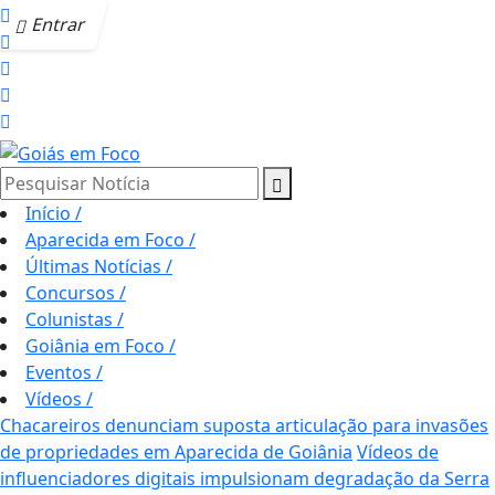
Entrar
Pesquisar Notícia
Início
/
Aparecida em Foco
/
Últimas Notícias
/
Concursos
/
Colunistas
/
Goiânia em Foco
/
Eventos
/
Vídeos
/
Chacareiros denunciam suposta articulação para invasões
de propriedades em Aparecida de Goiânia
Vídeos de
influenciadores digitais impulsionam degradação da Serra