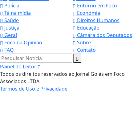
Polícia
Entorno em Foco
Tá na mídia
Economia
Saúde
Direitos Humanos
Justiça
Educação
Geral
Câmara dos Deputados
Foco na Opinião
Sobre
FAQ
Contato
Pesquisar Notícia
Painel do Leitor
Todos os direitos reservados ao Jornal Goiás em Foco
Associados LTDA
Termos de Uso e Privacidade
Termos de Uso e Privacidade
Esse site utiliza cookies para melhorar sua
experiência de navegação. Ao continuar o acesso,
entendemos que você concorda com nossos Termos
de Uso e Privacidade.