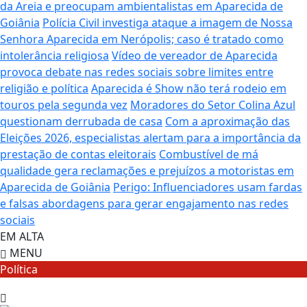
da Areia e preocupam ambientalistas em Aparecida de
Goiânia
Polícia Civil investiga ataque a imagem de Nossa
Senhora Aparecida em Nerópolis; caso é tratado como
intolerância religiosa
Vídeo de vereador de Aparecida
provoca debate nas redes sociais sobre limites entre
religião e política
Aparecida é Show não terá rodeio em
touros pela segunda vez
Moradores do Setor Colina Azul
questionam derrubada de casa
Com a aproximação das
Eleições 2026, especialistas alertam para a importância da
prestação de contas eleitorais
Combustível de má
qualidade gera reclamações e prejuízos a motoristas em
Aparecida de Goiânia
Perigo: Influenciadores usam fardas
e falsas abordagens para gerar engajamento nas redes
sociais
EM ALTA
MENU
Política