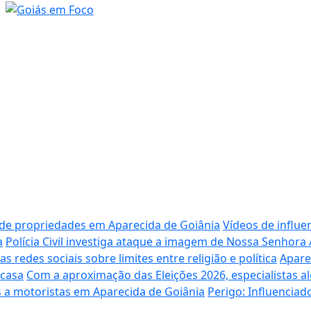
 de propriedades em Aparecida de Goiânia
Vídeos de influe
a
Polícia Civil investiga ataque a imagem de Nossa Senhora
redes sociais sobre limites entre religião e política
Apare
 casa
Com a aproximação das Eleições 2026, especialistas al
 a motoristas em Aparecida de Goiânia
Perigo: Influencia