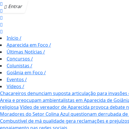
Entrar
Início
/
Aparecida em Foco
/
Últimas Notícias
/
Concursos
/
Colunistas
/
Goiânia em Foco
/
Eventos
/
Vídeos
/
Chacareiros denunciam suposta articulação para invasões
Areia e preocupam ambientalistas em Aparecida de Goiâni
religiosa
Vídeo de vereador de Aparecida provoca debate nas 
Moradores do Setor Colina Azul questionam derrubada de
Combustível de má qualidade gera reclamações e prejuízos
engajamento nas redes sociais