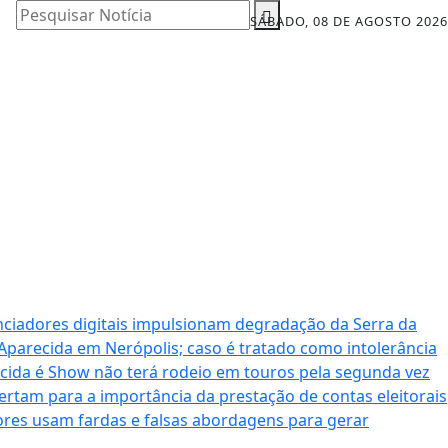
Pesquisar Notícia
SÁBADO, 08 DE AGOSTO 2026
nciadores digitais impulsionam degradação da Serra da
 Aparecida em Nerópolis; caso é tratado como intolerância
cida é Show não terá rodeio em touros pela segunda vez
ertam para a importância da prestação de contas eleitorais
dores usam fardas e falsas abordagens para gerar