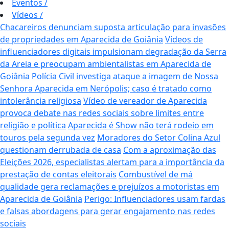
Eventos
/
Vídeos
/
Chacareiros denunciam suposta articulação para invasões
de propriedades em Aparecida de Goiânia
Vídeos de
influenciadores digitais impulsionam degradação da Serra
da Areia e preocupam ambientalistas em Aparecida de
Goiânia
Polícia Civil investiga ataque a imagem de Nossa
Senhora Aparecida em Nerópolis; caso é tratado como
intolerância religiosa
Vídeo de vereador de Aparecida
provoca debate nas redes sociais sobre limites entre
religião e política
Aparecida é Show não terá rodeio em
touros pela segunda vez
Moradores do Setor Colina Azul
questionam derrubada de casa
Com a aproximação das
Eleições 2026, especialistas alertam para a importância da
prestação de contas eleitorais
Combustível de má
qualidade gera reclamações e prejuízos a motoristas em
Aparecida de Goiânia
Perigo: Influenciadores usam fardas
e falsas abordagens para gerar engajamento nas redes
sociais