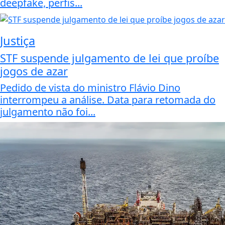
deepfake, perfis...
Justiça
STF suspende julgamento de lei que proíbe
jogos de azar
Pedido de vista do ministro Flávio Dino
interrompeu a análise. Data para retomada do
julgamento não foi...