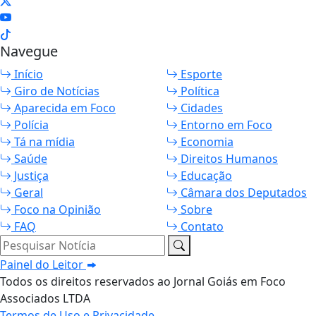
Navegue
Início
Esporte
Giro de Notícias
Política
Aparecida em Foco
Cidades
Polícia
Entorno em Foco
Tá na mídia
Economia
Saúde
Direitos Humanos
Justiça
Educação
Geral
Câmara dos Deputados
Foco na Opinião
Sobre
FAQ
Contato
Pesquisar Notícia
Painel do Leitor
Todos os direitos reservados ao Jornal Goiás em Foco
Associados LTDA
Termos de Uso e Privacidade