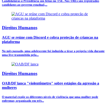
Candidaturas à Presidência são feitas no TSE. Nos TREs são registrados
candidatos ao governo estadual,...
Direitos Humanos
AGU se reúne com Discord e cobra proteção de crianças na
plataforma
No mês passado, uma adolescente foi induzida a tirar a própria vida durante
uma live transmitida pela...
Direitos Humanos
OAB/DF lança "violentômetro" sobre estágios da agressão a
mulheres
O material expõe os diferentes níveis de violência que uma mulher pode
enfrentar, organizado em três...