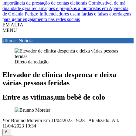
importância da prestação de contas eleitorais
Combustível de má
qualidade gera reclamações e prejuízos a motoristas em Aparecida
de Goiânia
Perigo: Influenciadores usam fardas e falsas abordagens
para gerar engajamento nas redes sociais
EM ALTA
MENU
Últimas Notícias
Direto da redação
Elevador de clínica despenca e deixa
várias pessoas feridas
Entre as vítimas,um bebê de colo
Por
Brunno Moreira
Em 11/04/2023 19:28
- Atualizado
- Atl.
11/04/2023 19:34
A-