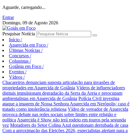
Aguarde, carregando...
Entrar
Domingo, 09 de Agosto 2026
Pesquisar Notícia
Início
/
Aparecida em Foco
/
Últimas Notícias
/
Concursos
/
Colunistas
/
Goiânia em Foco
/
Eventos
/
Vídeos
/
Chacareiros denunciam suposta articulação para invasões de
propriedades em Aparecida de Goiânia
Vídeos de influenciadores
digitais impulsionam degradação da Serra da Areia e preocupam
ambientalistas em Aparecida de Goiânia
Polícia Civil investiga
ataque a imagem de Nossa Senhora Aparecida em Nerópolis; caso é
tratado como intolerância religiosa
Vídeo de vereador de Aparecida
provoca debate nas redes sociais sobre limites entre religião e
política
Aparecida é Show não terá rodeio em touros pela segunda
vez
Moradores do Setor Colina Azul questionam derrubada de casa
Com a aproximação das Eleições 2026, especialistas alertam para a