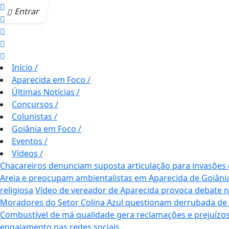
Entrar
Início
/
Aparecida em Foco
/
Últimas Notícias
/
Concursos
/
Colunistas
/
Goiânia em Foco
/
Eventos
/
Vídeos
/
Chacareiros denunciam suposta articulação para invasões
Areia e preocupam ambientalistas em Aparecida de Goiâni
religiosa
Vídeo de vereador de Aparecida provoca debate nas 
Moradores do Setor Colina Azul questionam derrubada de
Combustível de má qualidade gera reclamações e prejuízos
engajamento nas redes sociais