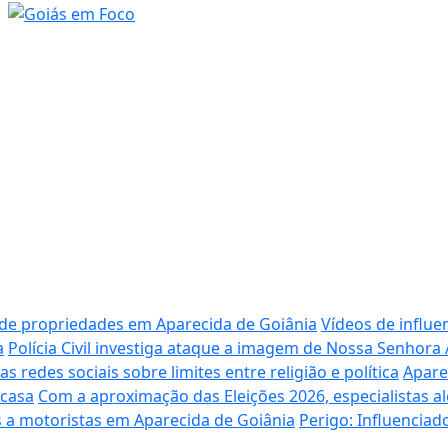
 de propriedades em Aparecida de Goiânia
Vídeos de influe
a
Polícia Civil investiga ataque a imagem de Nossa Senhora
redes sociais sobre limites entre religião e política
Apare
 casa
Com a aproximação das Eleições 2026, especialistas al
 a motoristas em Aparecida de Goiânia
Perigo: Influencia