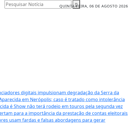
Pesquisar Notícia
QUINTA-FEIRA, 06 DE AGOSTO 2026
nciadores digitais impulsionam degradação da Serra da
 Aparecida em Nerópolis; caso é tratado como intolerância
cida é Show não terá rodeio em touros pela segunda vez
ertam para a importância da prestação de contas eleitorais
dores usam fardas e falsas abordagens para gerar