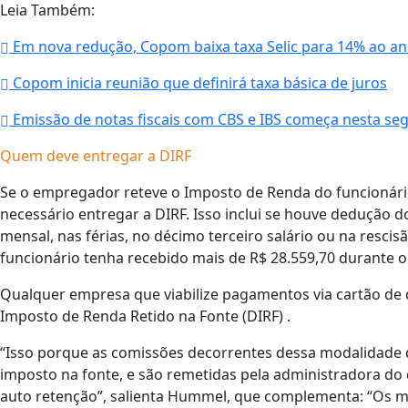
Leia Também:
Em nova redução, Copom baixa taxa Selic para 14% ao a
Copom inicia reunião que definirá taxa básica de juros
Emissão de notas fiscais com CBS e IBS começa nesta se
Quem deve entregar a DIRF
Se o empregador reteve o Imposto de Renda do funcionár
necessário entregar a DIRF. Isso inclui se houve dedução d
mensal, nas férias, no décimo terceiro salário ou na resc
funcionário tenha recebido mais de R$ 28.559,70 durante o
Qualquer empresa que viabilize pagamentos via cartão de 
Imposto de Renda Retido na Fonte (DIRF) .
“Isso porque as comissões decorrentes dessa modalidade d
imposto na fonte, e são remetidas pela administradora do
auto retenção”, salienta Hummel, que complementa: “Os m