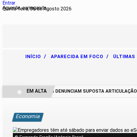
Entrar
Aguarde, carregando...
Quinta-feira, 06 de Agosto 2026
/
/
INÍCIO
APARECIDA EM FOCO
ÚLTIMAS
EM ALTA
CHACAREIROS DENUNCIAM SUPOSTA ARTICULAÇÃO PAR
Economia