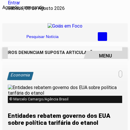
Entrar
Aguarde, carregando...
Sábado, 08 de Agosto 2026
Pesquisar Notícia
EIROS DENUNCIAM SUPOSTA ARTICULAÇÃO PARA INVASÕES D
MENU
EM ALTA
Economia
© Marcelo Camargo/Agência Brasil
Entidades rebatem governo dos EUA
sobre política tarifária do etanol