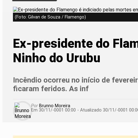
(Foto: Gilvan de Souza / Flamengo)
Ex-presidente do Flam
Ninho do Urubu
Incêndio ocorreu no início de fevere
ficaram feridos. As inf
Por
Brunno Moreira
Em 30/11/-0001 00:00
- Atualizado
30/11/-0001 00:0