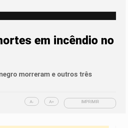
mortes em incêndio no
o-negro morreram e outros três
A-
A+
IMPRIMIR