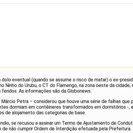
 com dolo eventual (quando se assume o risco de matar) o ex-pre
o Ninho do Urubu, o CT do Flamengo, na zona oeste da cidade, no
m feridos. As informações são da Globonews.
 Márcio Petra – considerou que houve uma série de falhas que 
tes dormiam em contêineres transformados em dormitórios -, a
ões de alojamento das categorias de base.
ndio, se recusou a assinar um Termo de Ajustamento de Conduta
ém de não cumprir Ordem de Interdição efetuada pela Prefeitura.