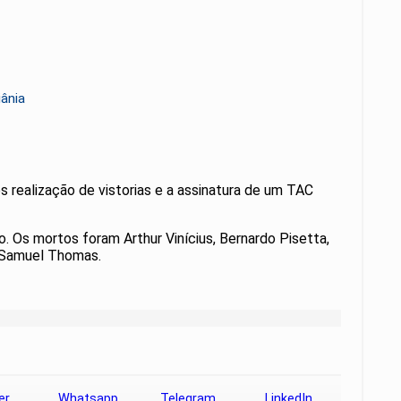
iânia
s realização de vistorias e a assinatura de um TAC
. Os mortos foram Arthur Vinícius, Bernardo Pisetta,
e Samuel Thomas.
er
Whatsapp
Telegram
LinkedIn