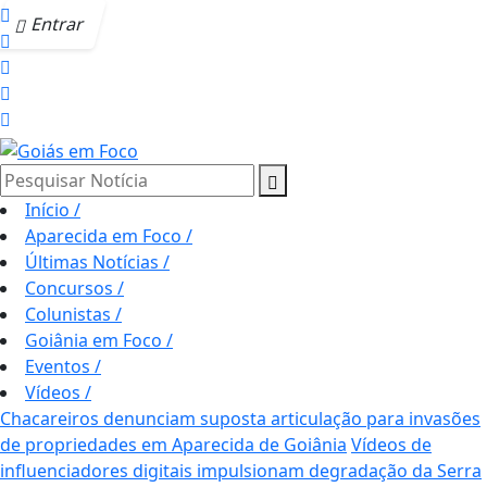
Entrar
Pesquisar Notícia
Início
/
Aparecida em Foco
/
Últimas Notícias
/
Concursos
/
Colunistas
/
Goiânia em Foco
/
Eventos
/
Vídeos
/
Chacareiros denunciam suposta articulação para invasões
de propriedades em Aparecida de Goiânia
Vídeos de
influenciadores digitais impulsionam degradação da Serra