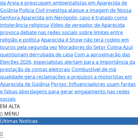
da Areia e preocupam ambientalistas em Aparecida de
Goiânia
Polícia Civil investiga ataque a imagem de Nossa
Senhora Aparecida em Nerópolis; caso é tratado como
intolerância religiosa
Vídeo de vereador de Aparecida
provoca debate nas redes sociais sobre limites entre
religião e política
Aparecida é Show não terá rodeio em
touros pela segunda vez
Moradores do Setor Colina Azul
questionam derrubada de casa
Com a aproximação das
Eleições 2026, especialistas alertam para a importância da
prestação de contas eleitorais
Combustível de má
qualidade gera reclamações e prejuízos a motoristas em
Aparecida de Goiânia
Perigo: Influenciadores usam fardas
e falsas abordagens para gerar engajamento nas redes
sociais
EM ALTA
MENU
Últimas Notícias