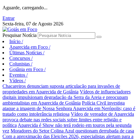
Aguarde, carregando...
Entrar
Sexta-feira, 07 de Agosto 2026
Pesquisar Notícia
Início
/
Aparecida em Foco
/
Últimas Notícias
/
Concursos
/
Colunistas
/
Goiânia em Foco
/
Eventos
/
Vídeos
/
Chacareiros denunciam suposta articulação para invasões de
propriedades em Aparecida de Goiânia
Vídeos de influenciadores
digitais impulsionam degradação da Serra da Areia e preocupam
ambientalistas em Aparecida de Goiânia
Polícia Civil investiga
ataque a imagem de Nossa Senhora Aparecida em Nerópolis; caso é
tratado como intolerância religiosa
Vídeo de vereador de Aparecida
provoca debate nas redes sociais sobre limites entre religião e
política
Aparecida é Show não terá rodeio em touros pela segunda
vez
Moradores do Setor Colina Azul questionam derrubada de casa
Com a aproximação das Eleições 2026, especialistas alertam para a