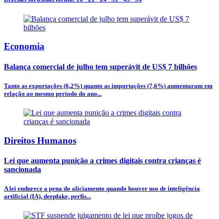
Economia
Balança comercial de julho tem superávit de US$ 7 bilhões
Tanto as exportações (6,2%) quanto as importações (7,6%) aumentaram em
relação ao mesmo período do ano...
Direitos Humanos
Lei que aumenta punição a crimes digitais contra crianças é
sancionada
A lei endurece a pena do aliciamento quando houver uso de inteligência
artificial (IA), deepfake, perfis...