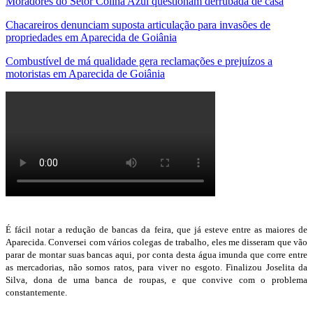
Moradores do Setor Colina Azul questionam derrubada de casa
Chacareiros denunciam suposta articulação para invasões de
propriedades em Aparecida de Goiânia
Combustível de má qualidade gera reclamações e prejuízos a
motoristas em Aparecida de Goiânia
É fácil notar a redução de bancas da feira, que já esteve entre as maiores de
Aparecida. Conversei com vários colegas de trabalho, eles me disseram que vão
parar de montar suas bancas aqui, por conta desta água imunda que corre entre
as mercadorias, não somos ratos, para viver no esgoto. Finalizou Joselita da
Silva, dona de uma banca de roupas, e que convive com o problema
constantemente.