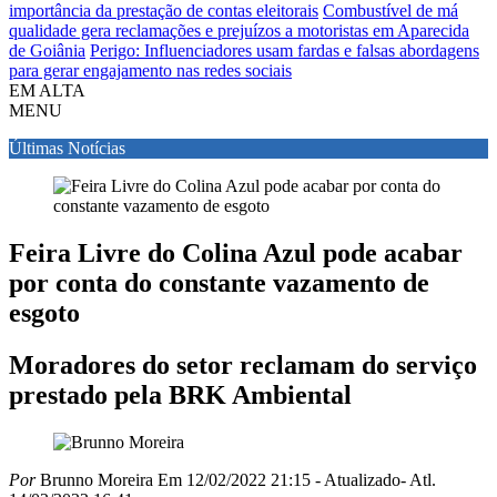
importância da prestação de contas eleitorais
Combustível de má
qualidade gera reclamações e prejuízos a motoristas em Aparecida
de Goiânia
Perigo: Influenciadores usam fardas e falsas abordagens
para gerar engajamento nas redes sociais
EM ALTA
MENU
Últimas Notícias
Feira Livre do Colina Azul pode acabar
por conta do constante vazamento de
esgoto
Moradores do setor reclamam do serviço
prestado pela BRK Ambiental
Por
Brunno Moreira
Em 12/02/2022 21:15
- Atualizado
- Atl.