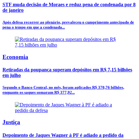
STF muda decisão de Moraes e reduz pena de condenada por 8
de janeiro
Após defesa recorrer ao plenário, prevaleceu o cumprimento antecipado de
pena o tempo em que a condenada...
Economia
Retiradas da poupança superam depósitos em R$ 7,15 bilhões
em julho
Segundo o Banco Central, no mês, foram aplicados R$ 370,76 bilhões,
enquanto os saques somaram R$ 377,92...
Justiça
Depoimento de Jaques Wagner à PF é adiado a pedido da