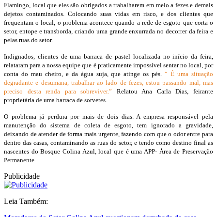
Flamingo, local que eles são obrigados a trabalharem em meio a fezes e demais
dejetos contaminados. Colocando suas vidas em risco, e dos clientes que
frequentam o local, o problema acontece quando a rede de esgoto que corta o
setor, entope e transborda, criando uma grande enxurrada no decorrer da feira e
pelas ruas do setor.
Indignados, clientes de uma barraca de pastel localizada no início da feira,
relataram para a nossa equipe que é praticamente impossível sentar no local, por
conta do mau cheiro, e da água suja, que atinge os pés.
“ É uma situação
degradante e desumana, trabalhar ao lado de fezes, estou passando mal, mas
preciso desta renda para sobreviver.”
Relatou Ana Carla Dias, feirante
proprietária de uma barraca de sorvetes.
O problema já perdura por mais de dois dias. A empresa responsável pela
manutenção do sistema de coleta de esgoto, tem ignorado a gravidade,
deixando de atender de forma mais urgente, fazendo com que o odor entre para
dentro das casas, contaminando as ruas do setor, e tendo como destino final as
nascentes do Bosque Colina Azul, local que é uma APP- Área de Preservação
Permanente.
Publicidade
Leia Também: