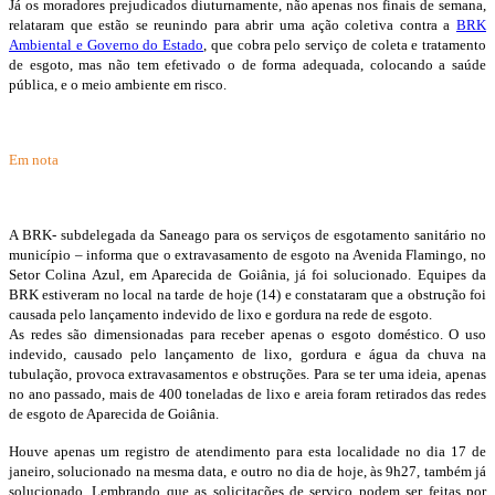
Já os moradores prejudicados diuturnamente, não apenas nos finais de semana,
relataram que estão se reunindo para abrir uma ação coletiva contra a
BRK
Ambiental e Governo do Estado
, que cobra pelo serviço de coleta e tratamento
de esgoto, mas não tem efetivado o de forma adequada, colocando a saúde
pública, e o meio ambiente em risco.
Em nota
A BRK- subdelegada da Saneago para os serviços de esgotamento sanitário no
município – informa que o extravasamento de esgoto na Avenida Flamingo, no
Setor Colina Azul, em Aparecida de Goiânia, já foi solucionado. Equipes da
BRK estiveram no local na tarde de hoje (14) e constataram que a obstrução foi
causada pelo lançamento indevido de lixo e gordura na rede de esgoto.
As redes são dimensionadas para receber apenas o esgoto doméstico. O uso
indevido, causado pelo lançamento de lixo, gordura e água da chuva na
tubulação, provoca extravasamentos e obstruções. Para se ter uma ideia, apenas
no ano passado, mais de 400 toneladas de lixo e areia foram retirados das redes
de esgoto de Aparecida de Goiânia.
Houve apenas um registro de atendimento para esta localidade no dia 17 de
janeiro, solucionado na mesma data, e outro no dia de hoje, às 9h27, também já
solucionado.
Lembrando que as solicitações de serviço podem ser feitas por