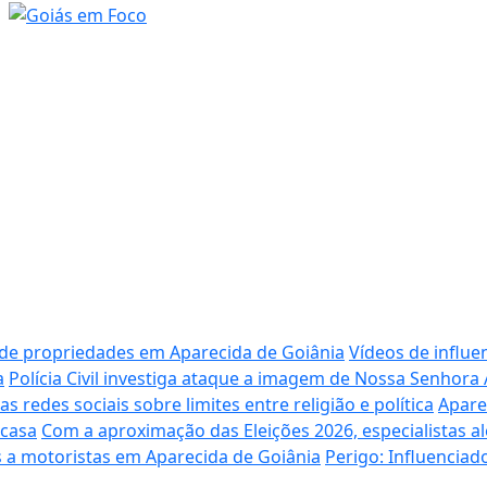
 de propriedades em Aparecida de Goiânia
Vídeos de influe
a
Polícia Civil investiga ataque a imagem de Nossa Senhora
redes sociais sobre limites entre religião e política
Apare
 casa
Com a aproximação das Eleições 2026, especialistas al
 a motoristas em Aparecida de Goiânia
Perigo: Influencia