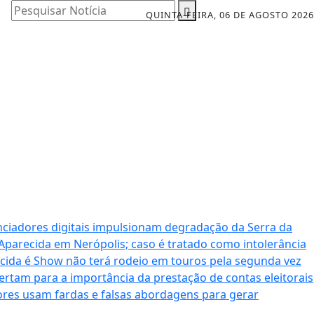
Pesquisar Notícia
QUINTA-FEIRA, 06 DE AGOSTO 2026
nciadores digitais impulsionam degradação da Serra da
 Aparecida em Nerópolis; caso é tratado como intolerância
cida é Show não terá rodeio em touros pela segunda vez
ertam para a importância da prestação de contas eleitorais
dores usam fardas e falsas abordagens para gerar