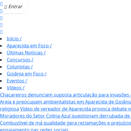
Entrar
Início
/
Aparecida em Foco
/
Últimas Notícias
/
Concursos
/
Colunistas
/
Goiânia em Foco
/
Eventos
/
Vídeos
/
Chacareiros denunciam suposta articulação para invasões
Areia e preocupam ambientalistas em Aparecida de Goiâni
religiosa
Vídeo de vereador de Aparecida provoca debate nas 
Moradores do Setor Colina Azul questionam derrubada de
Combustível de má qualidade gera reclamações e prejuízos
engajamento nas redes sociais