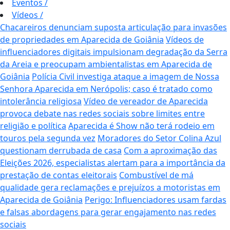
Eventos
/
Vídeos
/
Chacareiros denunciam suposta articulação para invasões
de propriedades em Aparecida de Goiânia
Vídeos de
influenciadores digitais impulsionam degradação da Serra
da Areia e preocupam ambientalistas em Aparecida de
Goiânia
Polícia Civil investiga ataque a imagem de Nossa
Senhora Aparecida em Nerópolis; caso é tratado como
intolerância religiosa
Vídeo de vereador de Aparecida
provoca debate nas redes sociais sobre limites entre
religião e política
Aparecida é Show não terá rodeio em
touros pela segunda vez
Moradores do Setor Colina Azul
questionam derrubada de casa
Com a aproximação das
Eleições 2026, especialistas alertam para a importância da
prestação de contas eleitorais
Combustível de má
qualidade gera reclamações e prejuízos a motoristas em
Aparecida de Goiânia
Perigo: Influenciadores usam fardas
e falsas abordagens para gerar engajamento nas redes
sociais