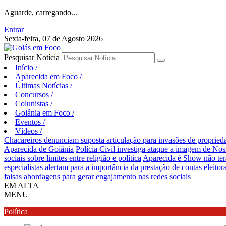
Aguarde, carregando...
Entrar
Sexta-feira, 07 de Agosto 2026
Pesquisar Notícia
Início
/
Aparecida em Foco
/
Últimas Notícias
/
Concursos
/
Colunistas
/
Goiânia em Foco
/
Eventos
/
Vídeos
/
Chacareiros denunciam suposta articulação para invasões de proprie
Aparecida de Goiânia
Polícia Civil investiga ataque a imagem de Nos
sociais sobre limites entre religião e política
Aparecida é Show não ter
especialistas alertam para a importância da prestação de contas eleitora
falsas abordagens para gerar engajamento nas redes sociais
EM ALTA
MENU
Política