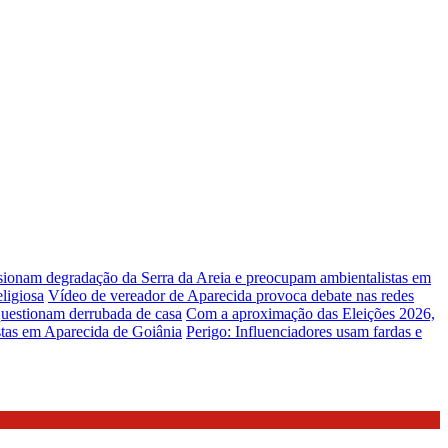
lsionam degradação da Serra da Areia e preocupam ambientalistas em
ligiosa
Vídeo de vereador de Aparecida provoca debate nas redes
uestionam derrubada de casa
Com a aproximação das Eleições 2026,
stas em Aparecida de Goiânia
Perigo: Influenciadores usam fardas e