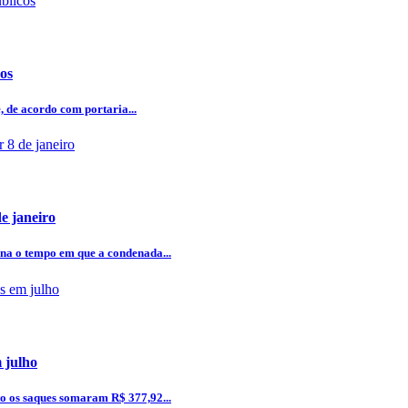
cos
, de acordo com portaria...
e janeiro
ena o tempo em que a condenada...
 julho
to os saques somaram R$ 377,92...