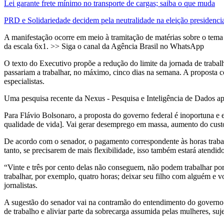
Lei garante frete mínimo no transporte de cargas; saiba o que muda
PRD e Solidariedade decidem pela neutralidade na eleição presidenci
A manifestação ocorre em meio à tramitação de matérias sobre o tema 
da escala 6x1. >> Siga o canal da Agência Brasil no WhatsApp
O texto do Executivo propõe a redução do limite da jornada de traba
passariam a trabalhar, no máximo, cinco dias na semana. A proposta co
especialistas.
Uma pesquisa recente da Nexus - Pesquisa e Inteligência de Dados apo
Para Flávio Bolsonaro, a proposta do governo federal é inoportuna e e
qualidade de vida]. Vai gerar desemprego em massa, aumento do custo 
De acordo com o senador, o pagamento correspondente às horas trabal
tanto, se precisarem de mais flexibilidade, isso também estará atendid
“Vinte e três por cento delas não conseguem, não podem trabalhar por
trabalhar, por exemplo, quatro horas; deixar seu filho com alguém e vo
jornalistas.
A sugestão do senador vai na contramão do entendimento do governo f
de trabalho e aliviar parte da sobrecarga assumida pelas mulheres, suje