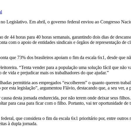
al
no Legislativo. Em abril, o governo federal enviou ao Congresso Nacio
lho de 44 horas para 40 horas semanais, garantindo dois dias de descan
nta com o apoio de entidades sindicais e órgãos de representação de cl
nta que 73% dos brasileiros apoiam o fim da escala 6x1, desde que não
leitoreira. “Tenta vender para a população uma solução fácil que não v
de vida e prejudicar mais os trabalhadores do que ajudar.”
hadas permitiria aos empregados “escolherem” o quanto querem trabalh
o por esta legislação”, argumentou Flávio, destacando que, a seu ver, a
 causa desta jornada endurecida, por não terem onde deixar seus filhos
ltar para casa para ficar com o filho. Portanto, vai ter oportunidade de
ederal, que considera o fim da escala 6x1 prioritário por, entre outr
itas à dupla jornada.