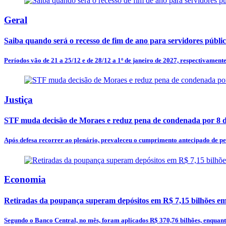
Geral
Saiba quando será o recesso de fim de ano para servidores públi
Períodos vão de 21 a 25/12 e de 28/12 a 1º de janeiro de 2027, respectivamente
Justiça
STF muda decisão de Moraes e reduz pena de condenada por 8 d
Após defesa recorrer ao plenário, prevaleceu o cumprimento antecipado de p
Economia
Retiradas da poupança superam depósitos em R$ 7,15 bilhões em
Segundo o Banco Central, no mês, foram aplicados R$ 370,76 bilhões, enquan