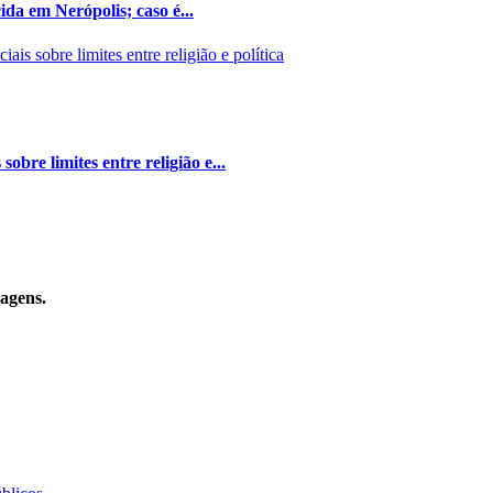
da em Nerópolis; caso é...
bre limites entre religião e...
sagens.