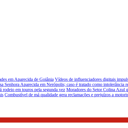
dades em Aparecida de Goiânia
Vídeos de influenciadores digitais impu
sa Senhora Aparecida em Nerópolis; caso é tratado como intolerância re
á rodeio em touros pela segunda vez
Moradores do Setor Colina Azul q
is
Combustível de má qualidade gera reclamações e prejuízos a motori