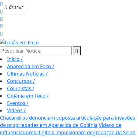
Entrar
Pesquisar Notícia
Início
/
Aparecida em Foco
/
Últimas Notícias
/
Concursos
/
Colunistas
/
Goiânia em Foco
/
Eventos
/
Vídeos
/
Chacareiros denunciam suposta articulação para invasões
de propriedades em Aparecida de Goiânia
Vídeos de
influenciadores digitais impulsionam degradação da Serra