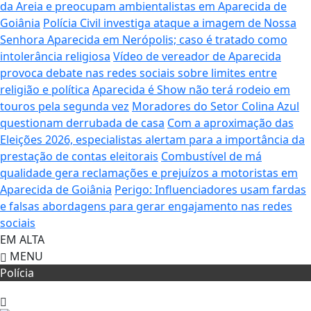
da Areia e preocupam ambientalistas em Aparecida de
Goiânia
Polícia Civil investiga ataque a imagem de Nossa
Senhora Aparecida em Nerópolis; caso é tratado como
intolerância religiosa
Vídeo de vereador de Aparecida
provoca debate nas redes sociais sobre limites entre
religião e política
Aparecida é Show não terá rodeio em
touros pela segunda vez
Moradores do Setor Colina Azul
questionam derrubada de casa
Com a aproximação das
Eleições 2026, especialistas alertam para a importância da
prestação de contas eleitorais
Combustível de má
qualidade gera reclamações e prejuízos a motoristas em
Aparecida de Goiânia
Perigo: Influenciadores usam fardas
e falsas abordagens para gerar engajamento nas redes
sociais
EM ALTA
MENU
Polícia