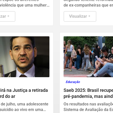
 violência que uma mulher
de ex-companheiras que e
entar, organizado em três
soropositivo. Defesa disse
 "Fique Atenta", "Proteja-se"
izar
conduta diz respeito à vida
Visualizar
do acusado e não tem rela
função no Exército.
Educação
rá na Justiça a retirada
Saeb 2025: Brasil recupe
rd do ar
pré-pandemia, mas ain
gargalos
 de julho, uma adolescente
Os resultados nas avaliaçõ
suicídio ao vivo em uma
Sistema de Avaliação da 