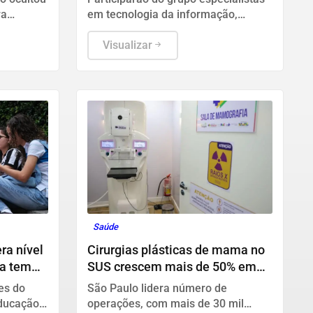
ra
em tecnologia da informação,
 que
segurança pública, relações
 privada
internacionais e saúde pública. Os
Visualizar
ção com a
nomes ainda não foram escolhidos
pelo TSE.
Saúde
ra nível
Cirurgias plásticas de mama no
da tem
SUS crescem mais de 50% em
dez anos
es do
São Paulo lidera número de
Educação
operações, com mais de 30 mil