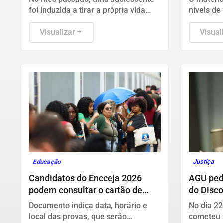
foi induzida a tirar a própria vida
níveis de
durante uma live transmitida pela
pode enfr
plataforma
Visualizar
estágios:
Visual
e "Fuja".
Educação
Justiça
Candidatos do Encceja 2026
AGU pedi
podem consultar o cartão de
do Disco
inscrição
Documento indica data, horário e
No dia 22
local das provas, que serão
cometeu 