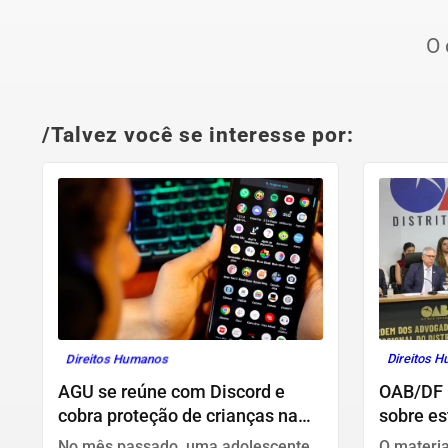
O 
/Talvez você se interesse por:
Direitos Humanos
Direitos 
AGU se reúne com Discord e
OAB/DF l
cobra proteção de crianças na
sobre es
plataforma
mulhere
No mês passado, uma adolescente
O materia