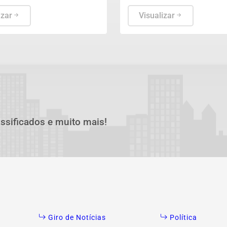
ão na rede social.
Básica (Saeb) 2025, divul
izar
nesta quarta-feira (5) pelo
Visualizar
Ministério da Educação (M
Brasília, mostram que, ape
consistente melhora dos i
de proficiência da língua 
e matemática em todas as
de ensino, a aprendizagem
principal desafio do Brasil.
assificados e muito mais!
Giro de Notícias
Política