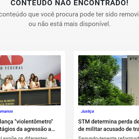
CONTEÚDO NÃO ENCONTRADO!
conteúdo que você procura pode ter sido remov
ou não está mais disponível.
Humanos
Justiça
ança "violentômetro"
STM determina perda de
tágios da agressão a
de militar acusado de tr
s
HIV
l expõe os diferentes
Segundo-tenente reformad