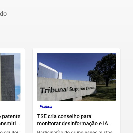
ido
Política
 patente
TSE cria conselho para
ansmitir
monitorar desinformação e IA
nas eleições
o ocultou
Participarão do grupo especialistas