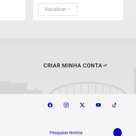
gados
procedimentos, de acordo com
números da Sociedade Brasileira de
Visualizar
EC), em
Cirurgia Plástica.
sar da
ndicadores
portuguesa
 etapas
 ainda é o
CRIAR MINHA CONTA
Pesquisar Notícia