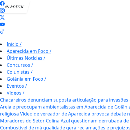
Entrar
Início
/
Aparecida em Foco
/
Últimas Notícias
/
Concursos
/
Colunistas
/
Goiânia em Foco
/
Eventos
/
Vídeos
/
Chacareiros denunciam suposta articulação para invasões
Areia e preocupam ambientalistas em Aparecida de Goiâni
religiosa
Vídeo de vereador de Aparecida provoca debate nas 
Moradores do Setor Colina Azul questionam derrubada de
Combustível de má qualidade gera reclamações e prejuízos