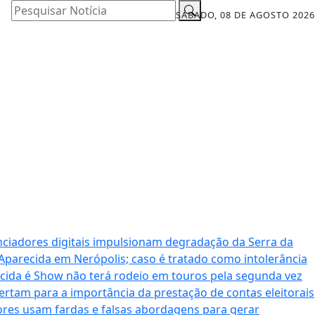
Pesquisar Notícia
SÁBADO, 08 DE AGOSTO 2026
nciadores digitais impulsionam degradação da Serra da
 Aparecida em Nerópolis; caso é tratado como intolerância
cida é Show não terá rodeio em touros pela segunda vez
ertam para a importância da prestação de contas eleitorais
dores usam fardas e falsas abordagens para gerar