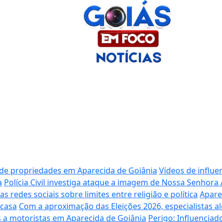
 de propriedades em Aparecida de Goiânia
Vídeos de influe
a
Polícia Civil investiga ataque a imagem de Nossa Senhora
redes sociais sobre limites entre religião e política
Apare
 casa
Com a aproximação das Eleições 2026, especialistas al
 a motoristas em Aparecida de Goiânia
Perigo: Influencia