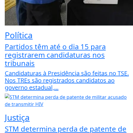
Política
Partidos têm até o dia 15 para
registrarem candidaturas nos
tribunais
Candidaturas à Presidência são feitas no TSE.
Nos TREs são registrados candidatos ao
governo estadual,...
Justiça
STM determina perda de patente de