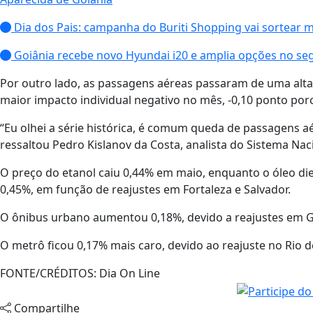
Dia dos Pais: campanha do Buriti Shopping vai sortear 
Goiânia recebe novo Hyundai i20 e amplia opções no s
Por outro lado, as passagens aéreas passaram de uma alt
maior impacto individual negativo no mês, -0,10 ponto por
“Eu olhei a série histórica, é comum queda de passagens a
ressaltou Pedro Kislanov da Costa, analista do Sistema Nac
O preço do etanol caiu 0,44% em maio, enquanto o óleo di
0,45%, em função de reajustes em Fortaleza e Salvador.
O ônibus urbano aumentou 0,18%, devido a reajustes em Go
O metrô ficou 0,17% mais caro, devido ao reajuste no Rio de
FONTE/CRÉDITOS:
Dia On Line
Compartilhe