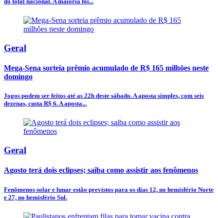
do total nacional. A maioria foi...
Geral
Mega-Sena sorteia prêmio acumulado de R$ 165 milhões neste
domingo
Jogos podem ser feitos até as 22h deste sábado. A aposta simples, com seis
dezenas, custa R$ 6. A aposta...
Geral
Agosto terá dois eclipses; saiba como assistir aos fenômenos
Fenômenos solar e lunar estão previstos para os dias 12, no hemisfério Norte
e 27, no hemisfério Sul.