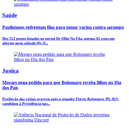
Saúde
Paulistanos enfrentam filas para tomar vacina contra sarampo
Dos 512 postos listados no portal De Olho Na Fila, apenas 62 estavam
abertos neste sábado (8). O...
Justiça
Moraes nega pedido para que Bolsonaro receba filhos no Dia
dos Pais
Proibição das visitas ocorreu após o senador Flávio Bolsonaro (PL-RJ),
candidato à Presidência nas...