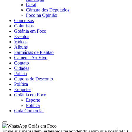
Geral
Câmara dos Deputados
Foco na Opinião
Concursos
Colunistas
Goiânia em Foco
Eventos
Vídeos
Álbuns
Farmácias de Plantão
Câmeras Ao Vivo
Contato
Cidades
Polícia
Cupons de Desconto
Política
Enquetes
Goiânia em Foco
Esporte
Política
Guia Comercial
Goiás em Foco
Envie sua mensagem, estaremos respondendo assim que possível ; )