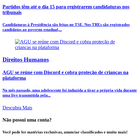
Partidos têm até o dia 15 para registrarem candidaturas nos
tribunais
Candidaturas à Presidência são feitas no TSE. Nos TREs são registrados
candidatos ao governo estadual,...
Direitos Humanos
AGU se reúne com Discord e cobra proteção de crianças na
plataforma
No mês passado, uma adolescente foi induzida a tirar a própria vida durante
uma live transmitida pela...
Descubra Mais
Não possui uma conta?
Você pode ler matérias exclusivas, anunciar classificados e muito mais!