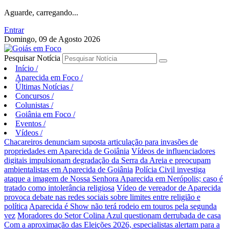
Aguarde, carregando...
Entrar
Domingo, 09 de Agosto 2026
Pesquisar Notícia
Início
/
Aparecida em Foco
/
Últimas Notícias
/
Concursos
/
Colunistas
/
Goiânia em Foco
/
Eventos
/
Vídeos
/
Chacareiros denunciam suposta articulação para invasões de
propriedades em Aparecida de Goiânia
Vídeos de influenciadores
digitais impulsionam degradação da Serra da Areia e preocupam
ambientalistas em Aparecida de Goiânia
Polícia Civil investiga
ataque a imagem de Nossa Senhora Aparecida em Nerópolis; caso é
tratado como intolerância religiosa
Vídeo de vereador de Aparecida
provoca debate nas redes sociais sobre limites entre religião e
política
Aparecida é Show não terá rodeio em touros pela segunda
vez
Moradores do Setor Colina Azul questionam derrubada de casa
Com a aproximação das Eleições 2026, especialistas alertam para a