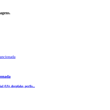
sagens.
cionada
l (IA), deepfake, perfis...