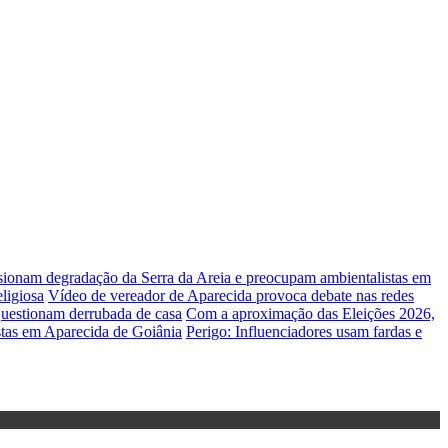
lsionam degradação da Serra da Areia e preocupam ambientalistas em
ligiosa
Vídeo de vereador de Aparecida provoca debate nas redes
uestionam derrubada de casa
Com a aproximação das Eleições 2026,
stas em Aparecida de Goiânia
Perigo: Influenciadores usam fardas e