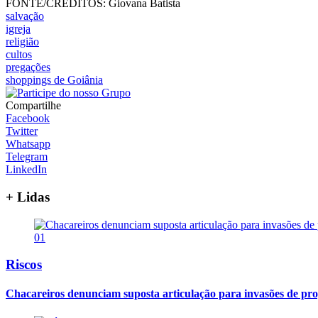
FONTE/CRÉDITOS:
Giovana Batista
salvação
igreja
religião
cultos
pregações
shoppings de Goiânia
Compartilhe
Facebook
Twitter
Whatsapp
Telegram
LinkedIn
+ Lidas
01
Riscos
Chacareiros denunciam suposta articulação para invasões de pr