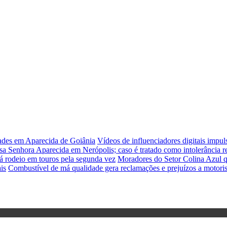
dades em Aparecida de Goiânia
Vídeos de influenciadores digitais impu
sa Senhora Aparecida em Nerópolis; caso é tratado como intolerância re
á rodeio em touros pela segunda vez
Moradores do Setor Colina Azul q
is
Combustível de má qualidade gera reclamações e prejuízos a motori