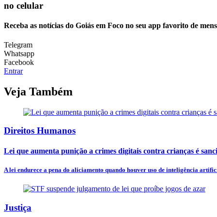
no celular
Receba as notícias do Goiás em Foco no seu app favorito de men
Telegram
Whatsapp
Facebook
Entrar
Veja Também
Direitos Humanos
Lei que aumenta punição a crimes digitais contra crianças é san
A lei endurece a pena do aliciamento quando houver uso de inteligência artificia
Justiça