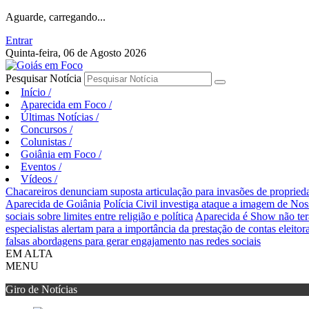
Aguarde, carregando...
Entrar
Quinta-feira, 06 de Agosto 2026
Pesquisar Notícia
Início
/
Aparecida em Foco
/
Últimas Notícias
/
Concursos
/
Colunistas
/
Goiânia em Foco
/
Eventos
/
Vídeos
/
Chacareiros denunciam suposta articulação para invasões de proprie
Aparecida de Goiânia
Polícia Civil investiga ataque a imagem de Nos
sociais sobre limites entre religião e política
Aparecida é Show não ter
especialistas alertam para a importância da prestação de contas eleitora
falsas abordagens para gerar engajamento nas redes sociais
EM ALTA
MENU
Giro de Notícias