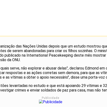
a Organização das Nações Unidas depois que um estudo mostrou 
tes de serem abandonadas para criar os filhos sozinhas. O mini
udo publicado na International Peacekeeping deste mês mostrar 
ssão da ONU.
 quais serve, não explorar e abusar delas", declarou Edmond 
r respostas e as ações corretas sem demora, para que as víti
 e as vítimas a obter o apoio necessário", disse uma porta-vo
stões levantadas no estudo e que está apoiando 29 vítimas e 32
nvestigar crimes e enviar soldados de paz para casa, mas não te
Publicidade