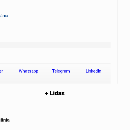
iânia
er
Whatsapp
Telegram
LinkedIn
+ Lidas
iânia