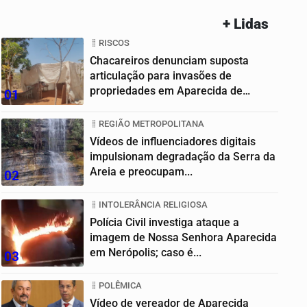
+ Lidas
RISCOS
Chacareiros denunciam suposta
articulação para invasões de
propriedades em Aparecida de
01
Goiânia
REGIÃO METROPOLITANA
Vídeos de influenciadores digitais
impulsionam degradação da Serra da
Areia e preocupam...
02
INTOLERÂNCIA RELIGIOSA
Polícia Civil investiga ataque a
imagem de Nossa Senhora Aparecida
em Nerópolis; caso é...
03
POLÊMICA
Vídeo de vereador de Aparecida