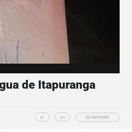
gua de Itapuranga
A-
A+
IMPRIMIR