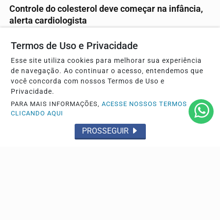
Controle do colesterol deve começar na infância,
alerta cardiologista
No Dia Nacional de Prevenção e Controle do Colesterol,
Termos de Uso e Privacidade
especialista da Sociedade Brasileira de...
Esse site utiliza cookies para melhorar sua experiência
de navegação. Ao continuar o acesso, entendemos que
você concorda com nossos Termos de Uso e
Descubra Mais
Privacidade.
PARA MAIS INFORMAÇÕES,
ACESSE NOSSOS TERMOS
CLICANDO AQUI
PROSSEGUIR
Não possui uma conta?
Você pode ler matérias exclusivas, anunciar
classificados e muito mais!
CRIAR MINHA CONTA