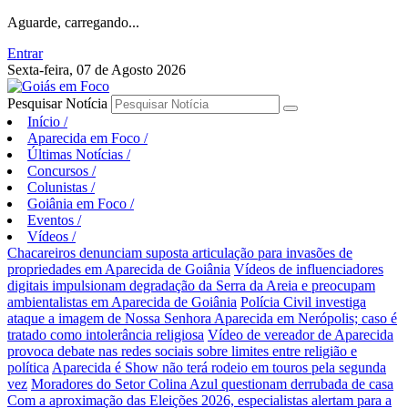
Aguarde, carregando...
Entrar
Sexta-feira, 07 de Agosto 2026
Pesquisar Notícia
Início
/
Aparecida em Foco
/
Últimas Notícias
/
Concursos
/
Colunistas
/
Goiânia em Foco
/
Eventos
/
Vídeos
/
Chacareiros denunciam suposta articulação para invasões de
propriedades em Aparecida de Goiânia
Vídeos de influenciadores
digitais impulsionam degradação da Serra da Areia e preocupam
ambientalistas em Aparecida de Goiânia
Polícia Civil investiga
ataque a imagem de Nossa Senhora Aparecida em Nerópolis; caso é
tratado como intolerância religiosa
Vídeo de vereador de Aparecida
provoca debate nas redes sociais sobre limites entre religião e
política
Aparecida é Show não terá rodeio em touros pela segunda
vez
Moradores do Setor Colina Azul questionam derrubada de casa
Com a aproximação das Eleições 2026, especialistas alertam para a