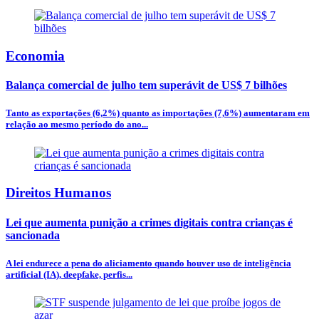
Economia
Balança comercial de julho tem superávit de US$ 7 bilhões
Tanto as exportações (6,2%) quanto as importações (7,6%) aumentaram em
relação ao mesmo período do ano...
Direitos Humanos
Lei que aumenta punição a crimes digitais contra crianças é
sancionada
A lei endurece a pena do aliciamento quando houver uso de inteligência
artificial (IA), deepfake, perfis...