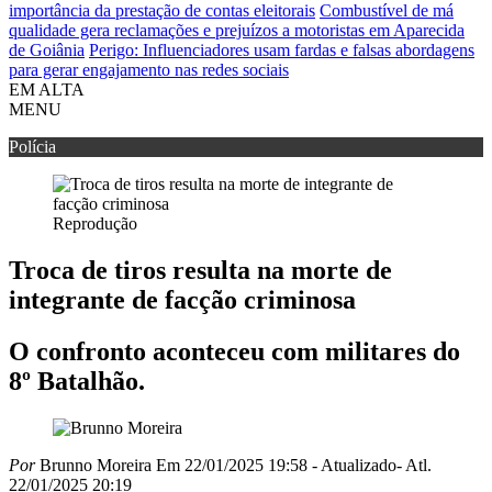
importância da prestação de contas eleitorais
Combustível de má
qualidade gera reclamações e prejuízos a motoristas em Aparecida
de Goiânia
Perigo: Influenciadores usam fardas e falsas abordagens
para gerar engajamento nas redes sociais
EM ALTA
MENU
Polícia
Reprodução
Troca de tiros resulta na morte de
integrante de facção criminosa
O confronto aconteceu com militares do
8º Batalhão.
Por
Brunno Moreira
Em 22/01/2025 19:58
- Atualizado
- Atl.
22/01/2025 20:19