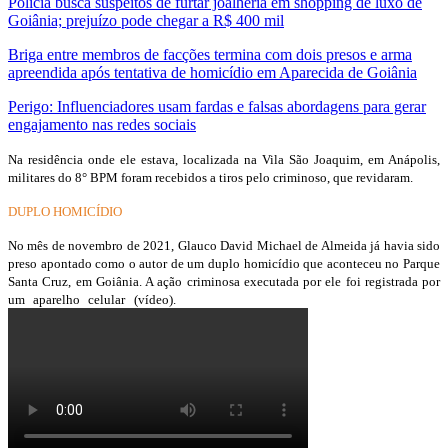
Polícia busca suspeitos de furtar joalheria em shopping de luxo de
Goiânia; prejuízo pode chegar a R$ 400 mil
Briga entre membros de facções termina com dois presos e arma
apreendida após tentativa de homicídio em Aparecida de Goiânia
Perigo: Influenciadores usam fardas e falsas abordagens para gerar
engajamento nas redes sociais
Na residência onde ele estava, localizada na Vila São Joaquim, em Anápolis,
militares do 8° BPM foram recebidos a tiros pelo criminoso, que revidaram.
DUPLO HOMICÍDIO
No mês de novembro de 2021, Glauco David Michael de Almeida já havia sido
preso apontado como o autor de um duplo homicídio que aconteceu no Parque
Santa Cruz, em Goiânia. A ação criminosa executada por ele foi registrada por
um aparelho celular (vídeo).