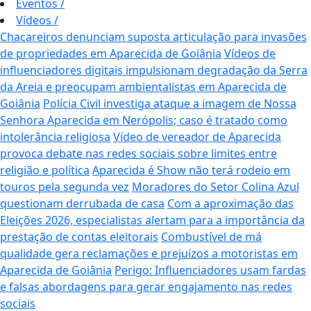
Eventos
/
Vídeos
/
Chacareiros denunciam suposta articulação para invasões
de propriedades em Aparecida de Goiânia
Vídeos de
influenciadores digitais impulsionam degradação da Serra
da Areia e preocupam ambientalistas em Aparecida de
Goiânia
Polícia Civil investiga ataque a imagem de Nossa
Senhora Aparecida em Nerópolis; caso é tratado como
intolerância religiosa
Vídeo de vereador de Aparecida
provoca debate nas redes sociais sobre limites entre
religião e política
Aparecida é Show não terá rodeio em
touros pela segunda vez
Moradores do Setor Colina Azul
questionam derrubada de casa
Com a aproximação das
Eleições 2026, especialistas alertam para a importância da
prestação de contas eleitorais
Combustível de má
qualidade gera reclamações e prejuízos a motoristas em
Aparecida de Goiânia
Perigo: Influenciadores usam fardas
e falsas abordagens para gerar engajamento nas redes
sociais