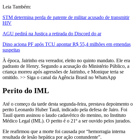
Leia Também:
STM determina perda de patente de militar acusado de transmitir
HIV
AGU pedirá na Justiça a retirada do Discord do ar
Dino aciona PF após TCU apontar R$ 55,4 milhões em emendas
suspeitas
À época, Jairinho era vereador, eleito no quinto mandato. Ele era
padrasto de Henry. Segundo a acusação do Ministério Público, a
criança morreu após agressões de Jairinho, e Monique teria se
omitido. >> Siga o canal da Agência Brasil no WhatsApp
Perito do IML
Até o começo da tarde desta segunda-feira, prestava depoimento o
perito Leonardo Huber Tauil, indicado pela defesa de Jairo. Foi
Tauil quem assinou o laudo cadavérico do menino, no Instituto
Médico Legal (IML). O perito é o 21º a ser ouvido pelos jurados.
Ele reafirmou que a morte foi causada por “hemorragia interna
resultada de lesão hepática por ação contundente”.