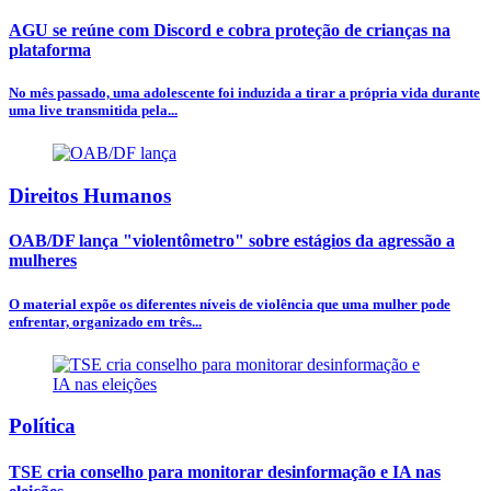
AGU se reúne com Discord e cobra proteção de crianças na
plataforma
No mês passado, uma adolescente foi induzida a tirar a própria vida durante
uma live transmitida pela...
Direitos Humanos
OAB/DF lança "violentômetro" sobre estágios da agressão a
mulheres
O material expõe os diferentes níveis de violência que uma mulher pode
enfrentar, organizado em três...
Política
TSE cria conselho para monitorar desinformação e IA nas