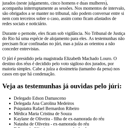
jurados (neste julgamento, cinco homens e duas mulheres),
acompanha initerruptamente as sessões. Nos momentos de intervalo,
são obrigados a se manter no tribunal, não podem conversar entre si
nem com terceiros sobre o caso, assim como ficam afastados de
redes sociais e noticiário.
Durante o pernoite, eles ficam sob vigilância. No Tribunal de Justiça
do Rio há uma espécie de alojamento para eles. As testemunhas não
precisam ficar confinadas no júri, mas a juíza as orientou a não
conceder entrevistas.
O júri é presidido pela magistrada Elizabeth Machado Louro. O
destino dos réus é decidido pelo voto sigiloso dos jurados, por
maioria simples. Cabe a juíza a dosimetria (tamanho da pena) nos
casos em que há condenação.
Veja as testemunhas já ouvidas pelo júri:
Delegado Edson Damasceno
Delegada Ana Carolina Medeiros
Psiquiatra Rafael Bernardon Ribeiro
Médica Maria Cristina de Souza
Kaylane de Oliveira - filha de ex-namorada do réu
Natasha de Oliveira - ex-namorada do réu