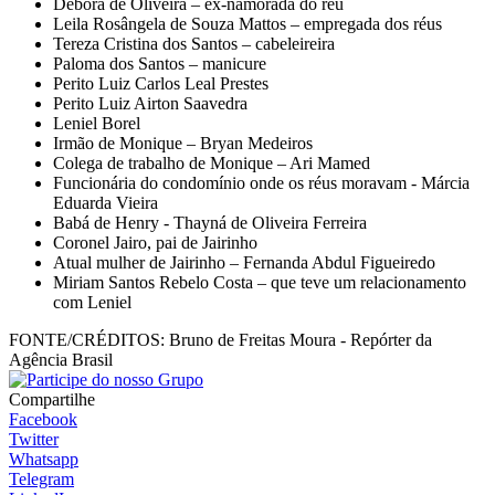
Débora de Oliveira – ex-namorada do réu
Leila Rosângela de Souza Mattos – empregada dos réus
Tereza Cristina dos Santos – cabeleireira
Paloma dos Santos – manicure
Perito Luiz Carlos Leal Prestes
Perito Luiz Airton Saavedra
Leniel Borel
Irmão de Monique – Bryan Medeiros
Colega de trabalho de Monique – Ari Mamed
Funcionária do condomínio onde os réus moravam - Márcia
Eduarda Vieira
Babá de Henry - Thayná de Oliveira Ferreira
Coronel Jairo, pai de Jairinho
Atual mulher de Jairinho – Fernanda Abdul Figueiredo
Miriam Santos Rebelo Costa – que teve um relacionamento
com Leniel
FONTE/CRÉDITOS:
Bruno de Freitas Moura - Repórter da
Agência Brasil
Compartilhe
Facebook
Twitter
Whatsapp
Telegram