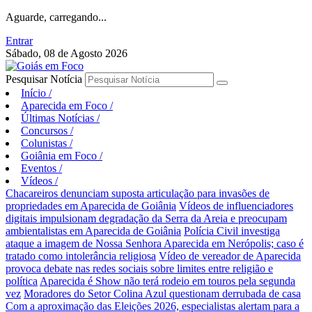
Aguarde, carregando...
Entrar
Sábado, 08 de Agosto 2026
Pesquisar Notícia
Início
/
Aparecida em Foco
/
Últimas Notícias
/
Concursos
/
Colunistas
/
Goiânia em Foco
/
Eventos
/
Vídeos
/
Chacareiros denunciam suposta articulação para invasões de
propriedades em Aparecida de Goiânia
Vídeos de influenciadores
digitais impulsionam degradação da Serra da Areia e preocupam
ambientalistas em Aparecida de Goiânia
Polícia Civil investiga
ataque a imagem de Nossa Senhora Aparecida em Nerópolis; caso é
tratado como intolerância religiosa
Vídeo de vereador de Aparecida
provoca debate nas redes sociais sobre limites entre religião e
política
Aparecida é Show não terá rodeio em touros pela segunda
vez
Moradores do Setor Colina Azul questionam derrubada de casa
Com a aproximação das Eleições 2026, especialistas alertam para a