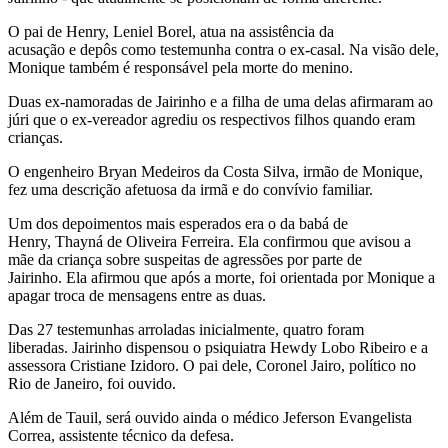
O pai de Henry, Leniel Borel, atua na assistência da
acusação e depôs como testemunha contra o ex-casal. Na visão dele,
Monique também é responsável pela morte do menino.
Duas ex-namoradas de Jairinho e a filha de uma delas afirmaram ao
júri que o ex-vereador agrediu os respectivos filhos quando eram
crianças.
O engenheiro Bryan Medeiros da Costa Silva, irmão de Monique,
fez uma descrição afetuosa da irmã e do convívio familiar.
Um dos depoimentos mais esperados era o da babá de
Henry, Thayná de Oliveira Ferreira. Ela confirmou que avisou a
mãe da criança sobre suspeitas de agressões por parte de
Jairinho. Ela afirmou que após a morte, foi orientada por Monique a
apagar troca de mensagens entre as duas.
Das 27 testemunhas arroladas inicialmente, quatro foram
liberadas. Jairinho dispensou o psiquiatra Hewdy Lobo Ribeiro e a
assessora Cristiane Izidoro. O pai dele, Coronel Jairo, político no
Rio de Janeiro, foi ouvido.
Além de Tauil, será ouvido ainda o médico Jeferson Evangelista
Correa, assistente técnico da defesa.