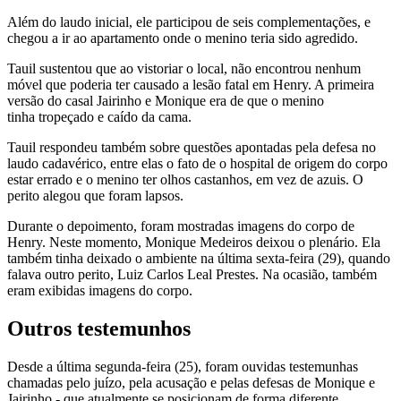
Além do laudo inicial, ele participou de seis complementações, e
chegou a ir ao apartamento onde o menino teria sido agredido.
Tauil sustentou que ao vistoriar o local, não encontrou nenhum
móvel que poderia ter causado a lesão fatal em Henry. A primeira
versão do casal Jairinho e Monique era de que o menino
tinha tropeçado e caído da cama.
Tauil respondeu também sobre questões apontadas pela defesa no
laudo cadavérico, entre elas o fato de o hospital de origem do corpo
estar errado e o menino ter olhos castanhos, em vez de azuis. O
perito alegou que foram lapsos.
Durante o depoimento, foram mostradas imagens do corpo de
Henry. Neste momento, Monique Medeiros deixou o plenário. Ela
também tinha deixado o ambiente na última sexta-feira (29), quando
falava outro perito, Luiz Carlos Leal Prestes. Na ocasião, também
eram exibidas imagens do corpo.
Outros testemunhos
Desde a última segunda-feira (25), foram ouvidas testemunhas
chamadas pelo juízo, pela acusação e pelas defesas de Monique e
Jairinho - que atualmente se posicionam de forma diferente.