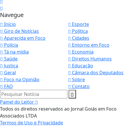
Navegue
Início
Esporte
Giro de Notícias
Política
Aparecida em Foco
Cidades
Polícia
Entorno em Foco
Tá na mídia
Economia
Saúde
Direitos Humanos
Justiça
Educação
Geral
Câmara dos Deputados
Foco na Opinião
Sobre
FAQ
Contato
Pesquisar Notícia
Painel do Leitor
Todos os direitos reservados ao Jornal Goiás em Foco
Associados LTDA
Termos de Uso e Privacidade