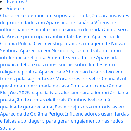
Eventos
/
Vídeos
/
Chacareiros denunciam suposta articulação para invasões
de propriedades em Aparecida de Goiânia
Vídeos de
influenciadores digitais impulsionam degradação da Serra
da Areia e preocupam ambientalistas em Aparecida de
Goiânia
Polícia Civil investiga ataque a imagem de Nossa
Senhora Aparecida em Nerópolis; caso é tratado como
intolerância religiosa
Vídeo de vereador de Aparecida
provoca debate nas redes sociais sobre limites entre
religião e política
Aparecida é Show não terá rodeio em
touros pela segunda vez
Moradores do Setor Colina Azul
questionam derrubada de casa
Com a aproximação das
Eleições 2026, especialistas alertam para a importância da
prestação de contas eleitorais
Combustível de má
qualidade gera reclamações e prejuízos a motoristas em
Aparecida de Goiânia
Perigo: Influenciadores usam fardas
e falsas abordagens para gerar engajamento nas redes
sociais