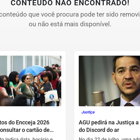
CONTEÚDO NÃO ENCONTRADO!
conteúdo que você procura pode ter sido remov
ou não está mais disponível.
Justiça
tos do Encceja 2026
AGU pedirá na Justiça a 
nsultar o cartão de
do Discord do ar
o
 indica data, horário e
No dia 22 de julho, uma ad