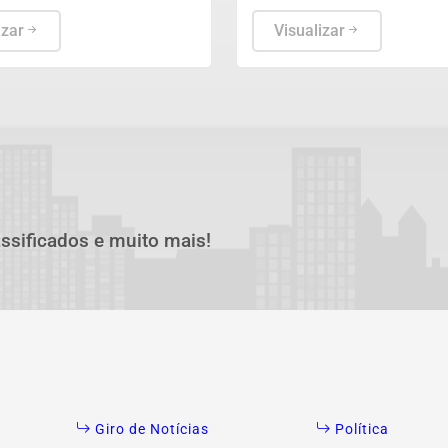
s federados, totalizando o
ocorre até 24 de setembro.
e R$ 198.109.222,97 de
izar
Visualizar
fiscalizados.
assificados e muito mais!
Giro de Notícias
Política