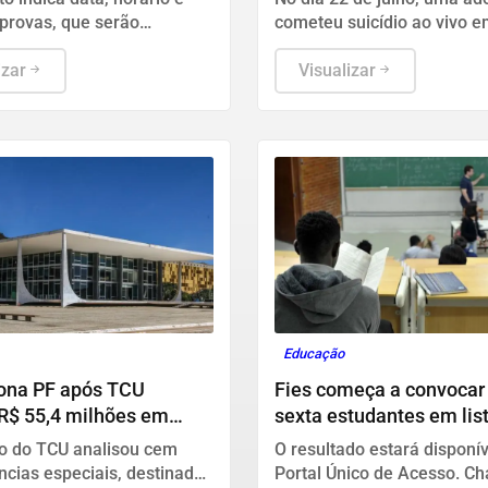
 provas, que serão
cometeu suicídio ao vivo 
 no dia 23 em todo o país.
transmissão na rede social
izar
Visualizar
Educação
iona PF após TCU
Fies começa a convocar
R$ 55,4 milhões em
sexta estudantes em lis
 suspeitas
espera
io do TCU analisou cem
O resultado estará disponív
ncias especiais, destinadas
Portal Único de Acesso. C