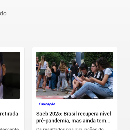
ido
Educação
retirada
Saeb 2025: Brasil recupera nível
pré-pandemia, mas ainda tem
gargalos
olescente
Os resultados nas avaliações do