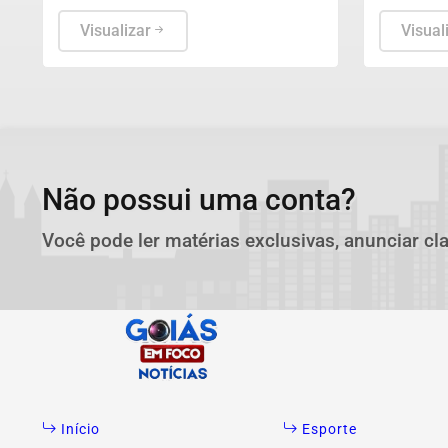
procedimentos, de acordo com
a 74 ente
números da Sociedade Brasileira de
Visualizar
volume d
Visual
Cirurgia Plástica.
recursos 
Não possui uma conta?
Você pode ler matérias exclusivas, anunciar cl
Início
Esporte