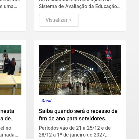
em uma
Sistema de Avaliação da Educação
.
Básica (Saeb) 2025, divulgados
nesta quarta-feira (5) pelo
Visualizar
Ministério da Educação (MEC), em
Brasília, mostram que, apesar da
consistente melhora dos indicadores
de proficiência da língua portuguesa
e matemática em todas as etapas
de ensino, a aprendizagem ainda é o
principal desafio do Brasil.
Geral
 nesta
Saiba quando será o recesso de
ta de
fim de ano para servidores
públicos
el no
Períodos vão de 21 a 25/12 e de
hamada
28/12 a 1º de janeiro de 2027,