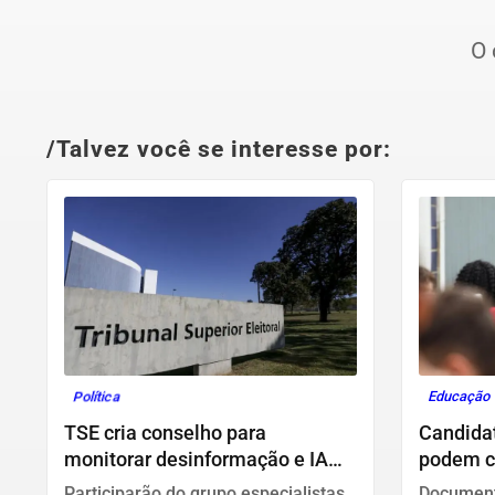
O 
/Talvez você se interesse por:
Política
Educação
TSE cria conselho para
Candida
monitorar desinformação e IA
podem co
nas eleições
inscriçã
Participarão do grupo especialistas
Documento