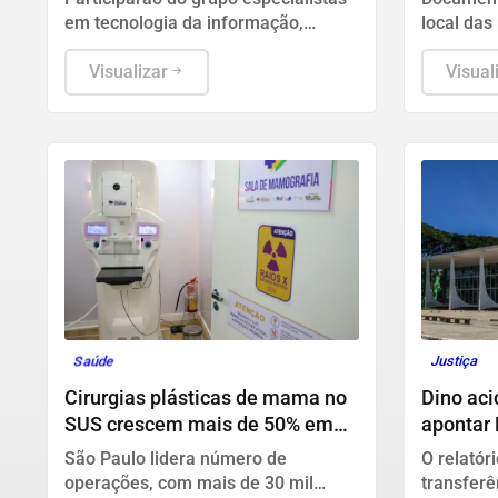
em tecnologia da informação,
local das
segurança pública, relações
aplicadas
internacionais e saúde pública. Os
Visualizar
Visual
nomes ainda não foram escolhidos
pelo TSE.
Saúde
Justiça
Cirurgias plásticas de mama no
Dino ac
SUS crescem mais de 50% em
apontar 
dez anos
emendas
São Paulo lidera número de
O relatór
operações, com mais de 30 mil
transferê