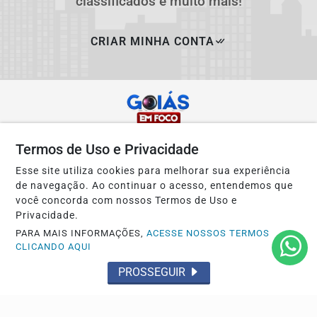
classificados e muito mais!
CRIAR MINHA CONTA
Termos de Uso e Privacidade
Esse site utiliza cookies para melhorar sua experiência
de navegação. Ao continuar o acesso, entendemos que
você concorda com nossos Termos de Uso e
Privacidade.
Navegue
PARA MAIS INFORMAÇÕES,
ACESSE NOSSOS TERMOS
Início
Esporte
CLICANDO AQUI
Giro de Notícias
Política
PROSSEGUIR
Aparecida em Foco
Cidades
Polícia
Entorno em Foco