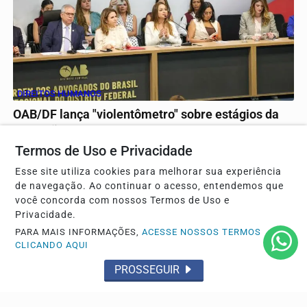
DIREITOS HUMANOS
OAB/DF lança "violentômetro" sobre estágios da
agressão a mulheres
Termos de Uso e Privacidade
O material expõe os diferentes níveis de violência que
uma mulher pode enfrentar, organizado em três...
Esse site utiliza cookies para melhorar sua experiência
de navegação. Ao continuar o acesso, entendemos que
você concorda com nossos Termos de Uso e
Privacidade.
Descubra Mais
PARA MAIS INFORMAÇÕES,
ACESSE NOSSOS TERMOS
CLICANDO AQUI
PROSSEGUIR
Não possui uma conta?