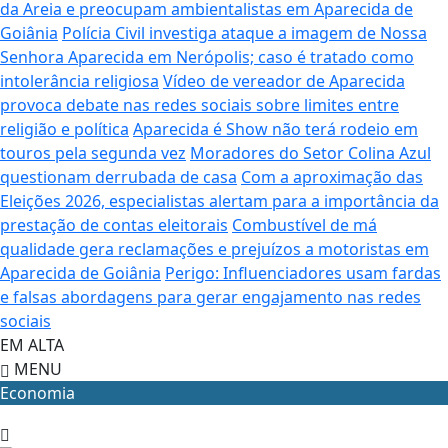
da Areia e preocupam ambientalistas em Aparecida de
Goiânia
Polícia Civil investiga ataque a imagem de Nossa
Senhora Aparecida em Nerópolis; caso é tratado como
intolerância religiosa
Vídeo de vereador de Aparecida
provoca debate nas redes sociais sobre limites entre
religião e política
Aparecida é Show não terá rodeio em
touros pela segunda vez
Moradores do Setor Colina Azul
questionam derrubada de casa
Com a aproximação das
Eleições 2026, especialistas alertam para a importância da
prestação de contas eleitorais
Combustível de má
qualidade gera reclamações e prejuízos a motoristas em
Aparecida de Goiânia
Perigo: Influenciadores usam fardas
e falsas abordagens para gerar engajamento nas redes
sociais
EM ALTA
MENU
Economia