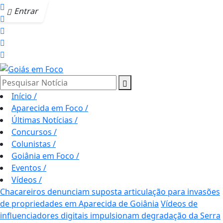
Entrar
Pesquisar Notícia
Início
/
Aparecida em Foco
/
Últimas Notícias
/
Concursos
/
Colunistas
/
Goiânia em Foco
/
Eventos
/
Vídeos
/
Chacareiros denunciam suposta articulação para invasões
de propriedades em Aparecida de Goiânia
Vídeos de
influenciadores digitais impulsionam degradação da Serra