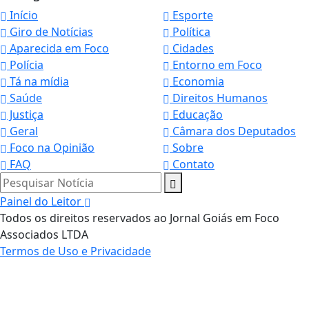
Início
Esporte
Giro de Notícias
Política
Aparecida em Foco
Cidades
Polícia
Entorno em Foco
Tá na mídia
Economia
Saúde
Direitos Humanos
Justiça
Educação
Geral
Câmara dos Deputados
Foco na Opinião
Sobre
FAQ
Contato
Pesquisar Notícia
Painel do Leitor
Todos os direitos reservados ao Jornal Goiás em Foco
Associados LTDA
Termos de Uso e Privacidade
Termos de Uso e Privacidade
Esse site utiliza cookies para melhorar sua