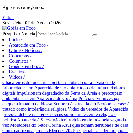
Aguarde, carregando...
Entrar
Sexta-feira, 07 de Agosto 2026
Pesquisar Notícia
Início
/
Aparecida em Foco
/
Últimas Notícias
/
Concursos
/
Colunistas
/
Goiânia em Foco
/
Eventos
/
Vídeos
/
Chacareiros denunciam suposta articulação para invasões de
propriedades em Aparecida de Goiânia
Vídeos de influenciadores
digitais impulsionam degradação da Serra da Areia e preocupam
ambientalistas em Aparecida de Goiânia
Polícia Civil investiga
ataque a imagem de Nossa Senhora Aparecida em Nerópolis; caso é
tratado como intolerância religiosa
Vídeo de vereador de Aparecida
provoca debate nas redes sociais sobre limites entre religião e
política
Aparecida é Show não terá rodeio em touros pela segunda
vez
Moradores do Setor Colina Azul questionam derrubada de casa
Com a aproximação das Eleições 2026, especialistas alertam para a