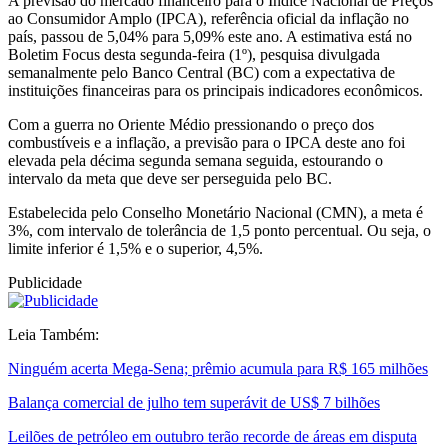
A previsão do mercado financeiro para o Índice Nacional de Preços
ao Consumidor Amplo (IPCA), referência oficial da inflação no
país, passou de 5,04% para 5,09% este ano. A estimativa está no
Boletim Focus desta segunda-feira (1º), pesquisa divulgada
semanalmente pelo Banco Central (BC) com a expectativa de
instituições financeiras para os principais indicadores econômicos.
Com a guerra no Oriente Médio pressionando o preço dos
combustíveis e a inflação, a previsão para o IPCA deste ano foi
elevada pela décima segunda semana seguida, estourando o
intervalo da meta que deve ser perseguida pelo BC.
Estabelecida pelo Conselho Monetário Nacional (CMN), a meta é
3%, com intervalo de tolerância de 1,5 ponto percentual. Ou seja, o
limite inferior é 1,5% e o superior, 4,5%.
Publicidade
Leia Também:
Ninguém acerta Mega-Sena; prêmio acumula para R$ 165 milhões
Balança comercial de julho tem superávit de US$ 7 bilhões
Leilões de petróleo em outubro terão recorde de áreas em disputa