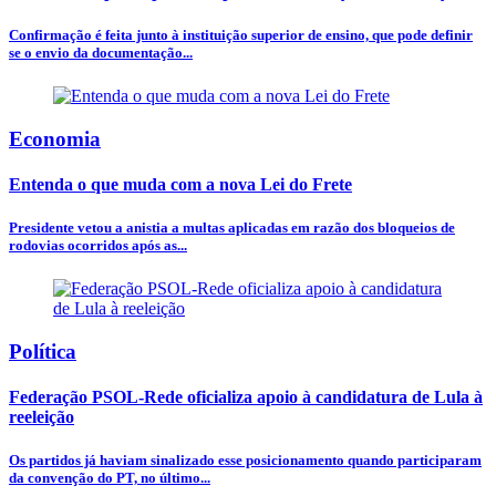
Confirmação é feita junto à instituição superior de ensino, que pode definir
se o envio da documentação...
Economia
Entenda o que muda com a nova Lei do Frete
Presidente vetou a anistia a multas aplicadas em razão dos bloqueios de
rodovias ocorridos após as...
Política
Federação PSOL-Rede oficializa apoio à candidatura de Lula à
reeleição
Os partidos já haviam sinalizado esse posicionamento quando participaram
da convenção do PT, no último...