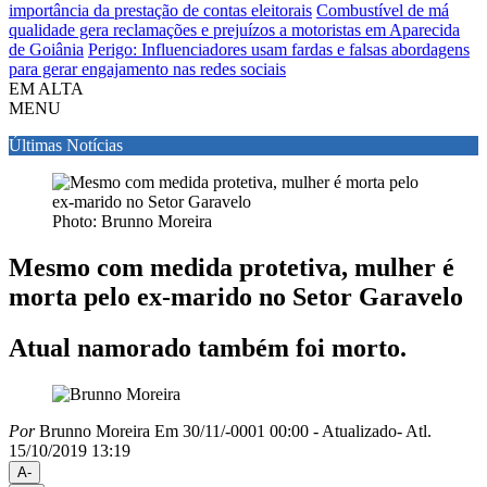
importância da prestação de contas eleitorais
Combustível de má
qualidade gera reclamações e prejuízos a motoristas em Aparecida
de Goiânia
Perigo: Influenciadores usam fardas e falsas abordagens
para gerar engajamento nas redes sociais
EM ALTA
MENU
Últimas Notícias
Photo: Brunno Moreira
Mesmo com medida protetiva, mulher é
morta pelo ex-marido no Setor Garavelo
Atual namorado também foi morto.
Por
Brunno Moreira
Em 30/11/-0001 00:00
- Atualizado
- Atl.
15/10/2019 13:19
A-