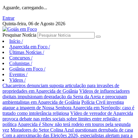
Aguarde, carregando...
Entrar
Quinta-feira, 06 de Agosto 2026
Pesquisar Notícia
Início
/
Aparecida em Foco
/
Últimas Notícias
/
Concursos
/
Colunistas
/
Goiânia em Foco
/
Eventos
/
Vídeos
/
Chacareiros denunciam suposta articulação para invasões de
propriedades em Aparecida de Goiânia
Vídeos de influenciadores
digitais impulsionam degradação da Serra da Areia e preocupam
ambientalistas em Aparecida de Goiânia
Polícia Civil investiga
ataque a imagem de Nossa Senhora Aparecida em Nerópolis; caso é
tratado como intolerância religiosa
Vídeo de vereador de Aparecida
provoca debate nas redes sociais sobre limites entre religião e
política
Aparecida é Show não terá rodeio em touros pela segunda
vez
Moradores do Setor Colina Azul questionam derrubada de casa
Com a aproximação das Eleições 2026, especialistas alertam para a