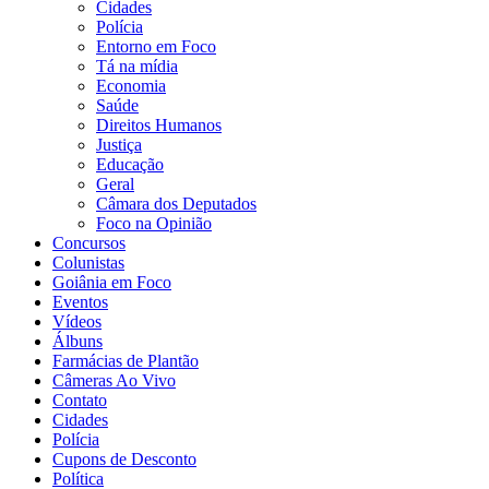
Cidades
Polícia
Entorno em Foco
Tá na mídia
Economia
Saúde
Direitos Humanos
Justiça
Educação
Geral
Câmara dos Deputados
Foco na Opinião
Concursos
Colunistas
Goiânia em Foco
Eventos
Vídeos
Álbuns
Farmácias de Plantão
Câmeras Ao Vivo
Contato
Cidades
Polícia
Cupons de Desconto
Política