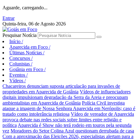
Aguarde, carregando...
Entrar
Quinta-feira, 06 de Agosto 2026
Pesquisar Notícia
Início
/
Aparecida em Foco
/
Últimas Notícias
/
Concursos
/
Colunistas
/
Goiânia em Foco
/
Eventos
/
Vídeos
/
Chacareiros denunciam suposta articulação para invasões de
propriedades em Aparecida de Goiânia
Vídeos de influenciadores
digitais impulsionam degradação da Serra da Areia e preocupam
ambientalistas em Aparecida de Goiânia
Polícia Civil investiga
ataque a imagem de Nossa Senhora Aparecida em Nerópolis; caso é
tratado como intolerância religiosa
Vídeo de vereador de Aparecida
provoca debate nas redes sociais sobre limites entre religião e
política
Aparecida é Show não terá rodeio em touros pela segunda
vez
Moradores do Setor Colina Azul questionam derrubada de casa
Com a aproximação das Eleições 2026, especialistas alertam para a