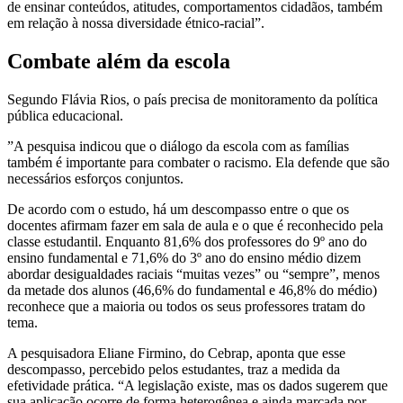
de ensinar conteúdos, atitudes, comportamentos cidadãos, também
em relação à nossa diversidade étnico-racial”.
Combate além da escola
Segundo Flávia Rios, o país precisa de monitoramento da política
pública educacional.
”A pesquisa indicou que o diálogo da escola com as famílias
também é importante para combater o racismo. Ela defende que são
necessários esforços conjuntos.
De acordo com o estudo, há um descompasso entre o que os
docentes afirmam fazer em sala de aula e o que é reconhecido pela
classe estudantil. Enquanto 81,6% dos professores do 9º ano do
ensino fundamental e 71,6% do 3º ano do ensino médio dizem
abordar desigualdades raciais “muitas vezes” ou “sempre”, menos
da metade dos alunos (46,6% do fundamental e 46,8% do médio)
reconhece que a maioria ou todos os seus professores tratam do
tema.
A pesquisadora Eliane Firmino, do Cebrap, aponta que esse
descompasso, percebido pelos estudantes, traz a medida da
efetividade prática. “A legislação existe, mas os dados sugerem que
sua aplicação ocorre de forma heterogênea e ainda marcada por