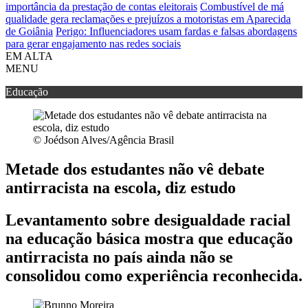
importância da prestação de contas eleitorais
Combustível de má
qualidade gera reclamações e prejuízos a motoristas em Aparecida
de Goiânia
Perigo: Influenciadores usam fardas e falsas abordagens
para gerar engajamento nas redes sociais
EM ALTA
MENU
Educação
© Joédson Alves/Agência Brasil
Metade dos estudantes não vê debate
antirracista na escola, diz estudo
Levantamento sobre desigualdade racial
na educação básica mostra que educação
antirracista no país ainda não se
consolidou como experiência reconhecida.